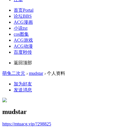
首页
Portal
论坛
BBS
ACG漫画
小说txt
cos图集
ACG游戏
ACG动漫
百度秒传
返回顶部
萌兔二次元
›
mudstar
›
个人资料
加为好友
发送消息
mudstar
https://mtuacg.vip/?298825