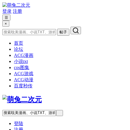
登录
注册
☰
×
帖子
首页
论坛
ACG漫画
小说txt
cos图集
ACG游戏
ACG动漫
百度秒传
登陆
注册