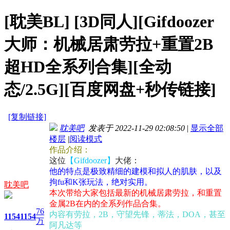
[耽美BL]
[3D同人][Gifdoozer
大师：机械居肃劳拉+重置2B
超HD全系列合集][全动
态/2.5G][百度网盘+秒传链接]
[复制链接]
耽美吧
发表于 2022-11-29 02:08:50
|
显示全部
楼层
|
阅读模式
作品介绍：
这位
【Gifdoozer】
大佬：
他的特点是极致精细的建模和拟人的肌肤，以及
拘fu和K张玩法，绝对实用。
耽美吧
本次带给大家包括最新的机械居肃劳拉，和重置
金属2B在内的全系列作品合集。
76
内容有劳拉，2B，守望先锋，蒂法，DOA，甚至
1154
1154
万
阿凡达等