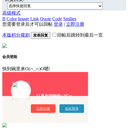
高级模式
B
Color
Image
Link
Quote
Code
Smilies
您需要登录后才可以回帖
登录
|
立即注册
本版积分规则
回帖后跳转到最后一页
发表回复
会员登陆
快到碗里来O(∩_∩)O嗯!
认真你就输啦σ`∀´)σ
立即注册
在此登录