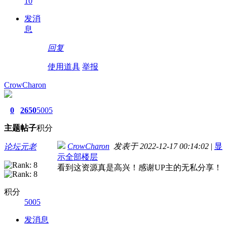
10
发消
息
回复
使用道具
举报
CrowCharon
0
2650
5005
主题
帖子
积分
CrowCharon
发表于 2022-12-17 00:14:02
|
显
论坛元老
示全部楼层
看到这资源真是高兴！感谢UP主的无私分享！
积分
5005
发消息