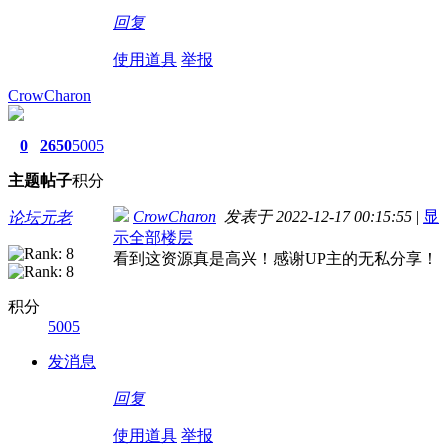
回复
使用道具
举报
CrowCharon
0
2650
5005
主题
帖子
积分
CrowCharon
发表于 2022-12-17 00:15:55
|
显
论坛元老
示全部楼层
看到这资源真是高兴！感谢UP主的无私分享！
积分
5005
发消息
回复
使用道具
举报