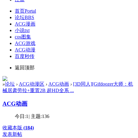
首页
Portal
论坛
BBS
ACG漫画
小说txt
cos图集
ACG游戏
ACG动漫
百度秒传
返回顶部
»
论坛
›
ACG动漫区
›
ACG动画
›
[3D同人][Gifdoozer大师：机
械居肃劳拉+重置2B 超HD全系 ...
ACG动画
今日:
1
|
主题:
136
收藏本版
(
184
)
发表新帖