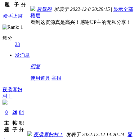
题
子
分
唐舞桐
发表于 2022-12-8 20:29:15
|
显示全部
楼层
新手上路
看到这资源真是高兴！感谢UP主的无私分享！
积分
23
发消息
回复
使用道具
举报
夜袭寡妇
村！
0
20
84
主
帖
积
题
子
分
夜袭寡妇村！
发表于 2022-12-12 14:20:24
|
显