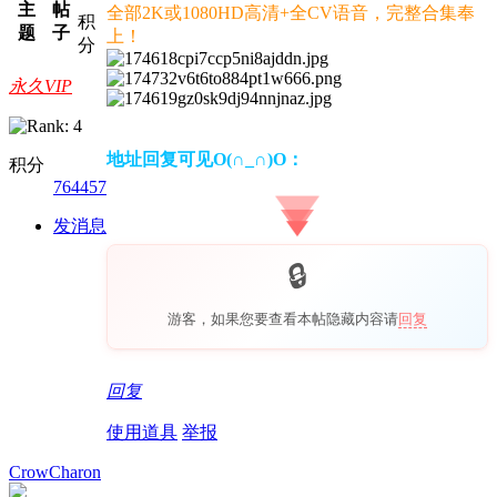
主
帖
全部2K或1080HD高清+全CV语音，完整合集奉
积
题
子
上！
分
永久VIP
地址回复可见O(∩_∩)O：
积分
764457
发消息
游客，如果您要查看本帖隐藏内容请
回复
回复
使用道具
举报
CrowCharon