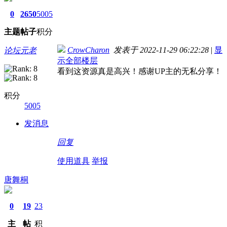
0
2650
5005
主题
帖子
积分
CrowCharon
发表于 2022-11-29 06:22:28
|
显
论坛元老
示全部楼层
看到这资源真是高兴！感谢UP主的无私分享！
积分
5005
发消息
回复
使用道具
举报
唐舞桐
0
19
23
主
帖
积