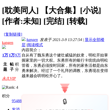
[耽美同人]
【大合集】[小说]
[作者:未知] [完结] [转载]
[复制链接]
kangen
发表于 2021-3-9 13:27:54
|
显示全部楼
kangen
层
|
阅读模式
内容简介：
1万
1万
9万
自从有了魏东勇这个健壮威猛的奴隶，明松开始掌
握家里的一切大权。东勇所有的银行卡统统由明松
主
帖
积
管着，东勇必须按时回家，所有的家务活都是由东
题
子
分
勇来解决。经过了一个礼拜的调教，东勇现在变得
越来越会哄明松开心了。
永久VIP
积分
95488
发消