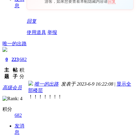
游客，如果您要查看本帖隐藏内容请
回复
息
回复
使用道具
举报
唯一的出路
0
223
682
主
帖
积
题
子
分
唯一的出路
发表于 2023-6-9 16:22:08
|
显示全
高级会员
部楼层
！！！！！！！
积分
682
发消
息