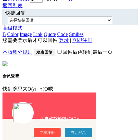
返回列表
快捷回复:
高级模式
B
Color
Image
Link
Quote
Code
Smilies
您需要登录后才可以回帖
登录
|
立即注册
本版积分规则
回帖后跳转到最后一页
发表回复
会员登陆
快到碗里来O(∩_∩)O嗯!
认真你就输啦σ`∀´)σ
立即注册
在此登录