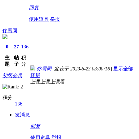
回复
使用道具
举报
佟雪同
0
27
136
主
帖
积
题
子
分
佟雪同
发表于 2023-6-23 03:00:16
|
显示全部
楼层
初级会员
上课上课上课看
积分
136
发消息
回复
使用道具
举报