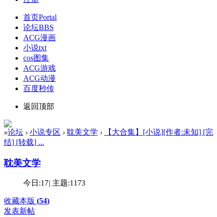
首页
Portal
论坛
BBS
ACG漫画
小说txt
cos图集
ACG游戏
ACG动漫
百度秒传
返回顶部
»
论坛
›
小说专区
›
耽美文学
›
【大合集】[小说][作者:未知] [完
结] [转载] ...
耽美文学
今日:
17
|
主题:
1173
收藏本版
(
54
)
发表新帖