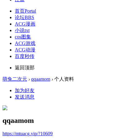
首页
Portal
论坛
BBS
ACG漫画
小说txt
cos图集
ACG游戏
ACG动漫
百度秒传
返回顶部
萌兔二次元
›
qqaamom
›
个人资料
加为好友
发送消息
qqaamom
https://mtuacg.vip/?10609