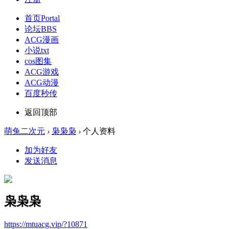
首页
Portal
论坛
BBS
ACG漫画
小说txt
cos图集
ACG游戏
ACG动漫
百度秒传
返回顶部
萌兔二次元
›
枭枭枭
›
个人资料
加为好友
发送消息
枭枭枭
https://mtuacg.vip/?10871