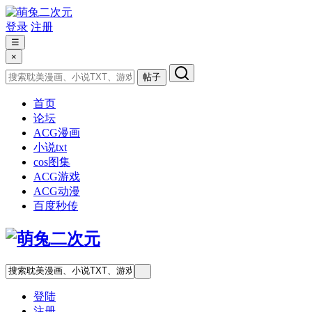
登录
注册
☰
×
帖子
首页
论坛
ACG漫画
小说txt
cos图集
ACG游戏
ACG动漫
百度秒传
登陆
注册