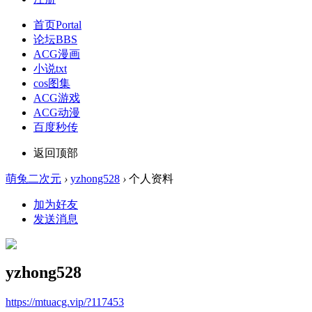
首页
Portal
论坛
BBS
ACG漫画
小说txt
cos图集
ACG游戏
ACG动漫
百度秒传
返回顶部
萌兔二次元
›
yzhong528
›
个人资料
加为好友
发送消息
yzhong528
https://mtuacg.vip/?117453