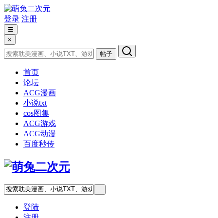
登录
注册
☰
×
帖子
首页
论坛
ACG漫画
小说txt
cos图集
ACG游戏
ACG动漫
百度秒传
登陆
注册