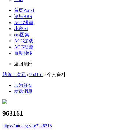
首页
Portal
论坛
BBS
ACG漫画
小说txt
cos图集
ACG游戏
ACG动漫
百度秒传
返回顶部
萌兔二次元
›
963161
›
个人资料
加为好友
发送消息
963161
https://mtuacg.vip/?126215