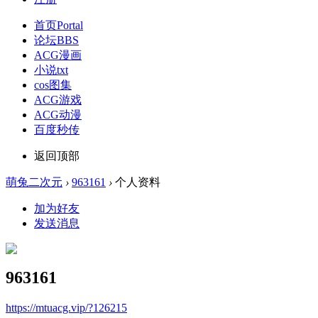
首页
Portal
论坛
BBS
ACG漫画
小说txt
cos图集
ACG游戏
ACG动漫
百度秒传
返回顶部
萌兔二次元
›
963161
›
个人资料
加为好友
发送消息
963161
https://mtuacg.vip/?126215