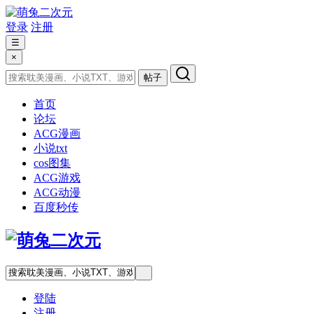
登录
注册
☰
×
帖子
首页
论坛
ACG漫画
小说txt
cos图集
ACG游戏
ACG动漫
百度秒传
登陆
注册