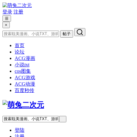
登录
注册
☰
×
帖子
首页
论坛
ACG漫画
小说txt
cos图集
ACG游戏
ACG动漫
百度秒传
登陆
注册