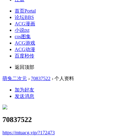
首页
Portal
论坛
BBS
ACG漫画
小说txt
cos图集
ACG游戏
ACG动漫
百度秒传
返回顶部
萌兔二次元
›
70837522
›
个人资料
加为好友
发送消息
70837522
https://mtuacg.vip/?172473