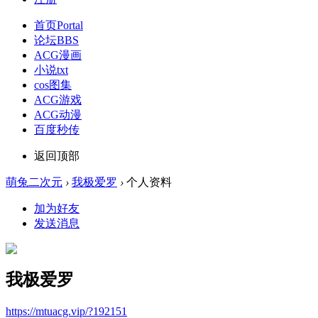
首页
Portal
论坛
BBS
ACG漫画
小说txt
cos图集
ACG游戏
ACG动漫
百度秒传
返回顶部
萌兔二次元
›
我极爱罗
›
个人资料
加为好友
发送消息
我极爱罗
https://mtuacg.vip/?192151