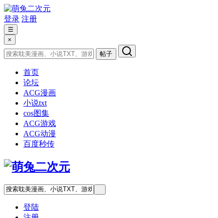
登录
注册
☰
×
帖子
首页
论坛
ACG漫画
小说txt
cos图集
ACG游戏
ACG动漫
百度秒传
登陆
注册