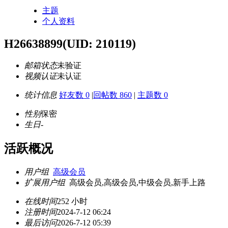
主题
个人资料
H26638899
(UID: 210119)
邮箱状态
未验证
视频认证
未认证
统计信息
好友数 0
|
回帖数 860
|
主题数 0
性别
保密
生日
-
活跃概况
用户组
高级会员
扩展用户组
高级会员,高级会员,中级会员,新手上路
在线时间
252 小时
注册时间
2024-7-12 06:24
最后访问
2026-7-12 05:39