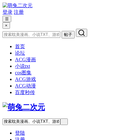
登录
注册
☰
×
帖子
首页
论坛
ACG漫画
小说txt
cos图集
ACG游戏
ACG动漫
百度秒传
登陆
注册