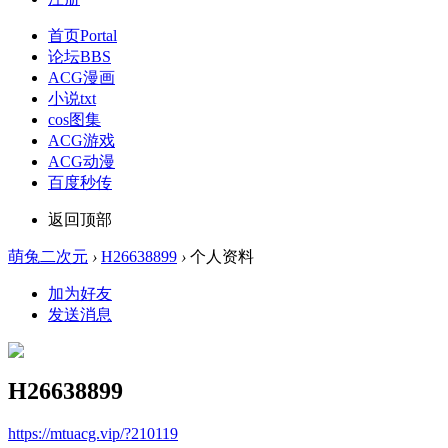
首页
Portal
论坛
BBS
ACG漫画
小说txt
cos图集
ACG游戏
ACG动漫
百度秒传
返回顶部
萌兔二次元
›
H26638899
›
个人资料
加为好友
发送消息
H26638899
https://mtuacg.vip/?210119