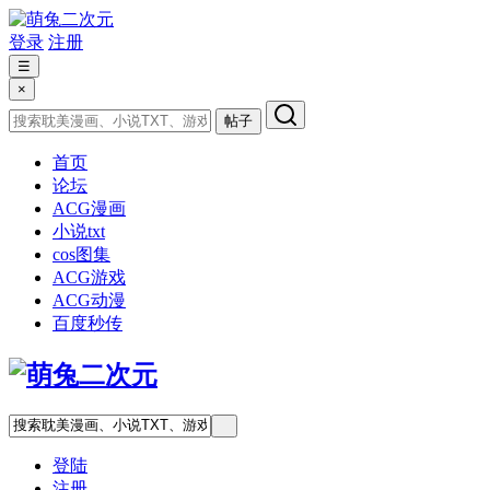
登录
注册
☰
×
帖子
首页
论坛
ACG漫画
小说txt
cos图集
ACG游戏
ACG动漫
百度秒传
登陆
注册