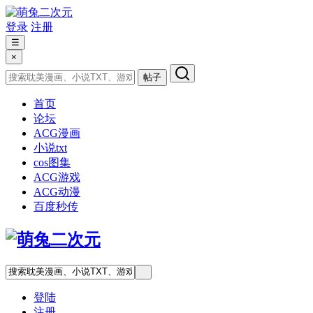
登录
注册
☰
×
帖子
首页
论坛
ACG漫画
小说txt
cos图集
ACG游戏
ACG动漫
百度秒传
登陆
注册