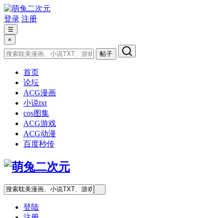
登录
注册
☰
×
帖子
首页
论坛
ACG漫画
小说txt
cos图集
ACG游戏
ACG动漫
百度秒传
登陆
注册