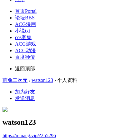
首页
Portal
论坛
BBS
ACG漫画
小说txt
cos图集
ACG游戏
ACG动漫
百度秒传
返回顶部
萌兔二次元
›
watson123
›
个人资料
加为好友
发送消息
watson123
https://mtuacg.vip/?255296