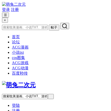
登录
注册
☰
×
帖子
首页
论坛
ACG漫画
小说txt
cos图集
ACG游戏
ACG动漫
百度秒传
登陆
注册