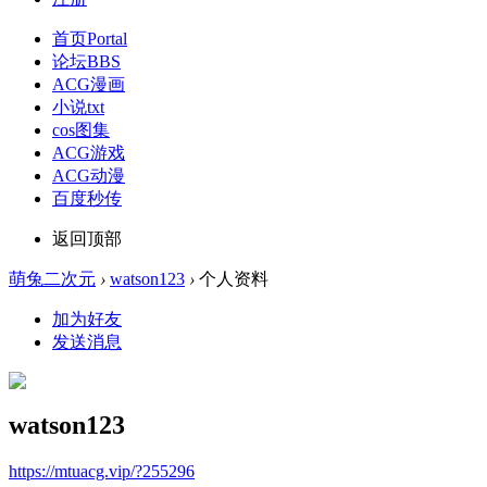
首页
Portal
论坛
BBS
ACG漫画
小说txt
cos图集
ACG游戏
ACG动漫
百度秒传
返回顶部
萌兔二次元
›
watson123
›
个人资料
加为好友
发送消息
watson123
https://mtuacg.vip/?255296