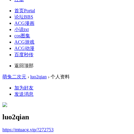
首页
Portal
论坛
BBS
ACG漫画
小说txt
cos图集
ACG游戏
ACG动漫
百度秒传
返回顶部
萌兔二次元
›
luo2qian
›
个人资料
加为好友
发送消息
luo2qian
https://mtuacg.vip/?272753