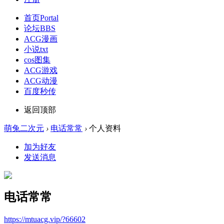
首页
Portal
论坛
BBS
ACG漫画
小说txt
cos图集
ACG游戏
ACG动漫
百度秒传
返回顶部
萌兔二次元
›
电话常常
›
个人资料
加为好友
发送消息
电话常常
https://mtuacg.vip/?66602