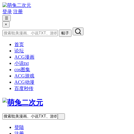
登录
注册
☰
×
帖子
首页
论坛
ACG漫画
小说txt
cos图集
ACG游戏
ACG动漫
百度秒传
登陆
注册