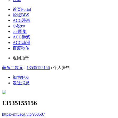
首页
Portal
论坛
BBS
ACG漫画
小说txt
cos图集
ACG游戏
ACG动漫
百度秒传
返回顶部
萌兔二次元
›
13535155156
›
个人资料
加为好友
发送消息
13535155156
https://mtuacg.vip/?68507