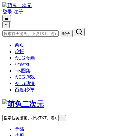
登录
注册
☰
×
帖子
首页
论坛
ACG漫画
小说txt
cos图集
ACG游戏
ACG动漫
百度秒传
登陆
注册