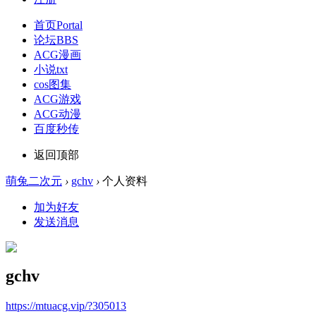
首页
Portal
论坛
BBS
ACG漫画
小说txt
cos图集
ACG游戏
ACG动漫
百度秒传
返回顶部
萌兔二次元
›
gchv
›
个人资料
加为好友
发送消息
gchv
https://mtuacg.vip/?305013