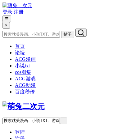
登录
注册
☰
×
帖子
首页
论坛
ACG漫画
小说txt
cos图集
ACG游戏
ACG动漫
百度秒传
登陆
注册