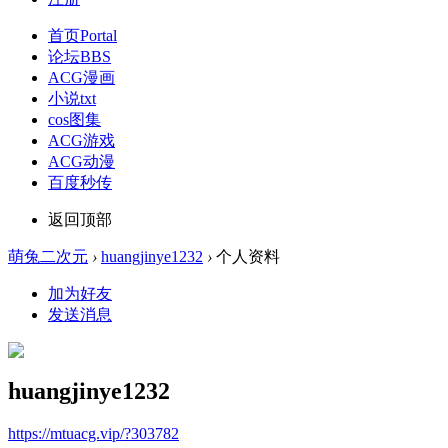
首页
Portal
论坛
BBS
ACG漫画
小说txt
cos图集
ACG游戏
ACG动漫
百度秒传
返回顶部
萌兔二次元
›
huangjinye1232
›
个人资料
加为好友
发送消息
huangjinye1232
https://mtuacg.vip/?303782