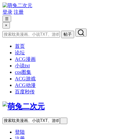
登录
注册
☰
×
帖子
首页
论坛
ACG漫画
小说txt
cos图集
ACG游戏
ACG动漫
百度秒传
登陆
注册