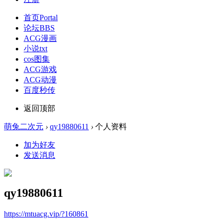
首页
Portal
论坛
BBS
ACG漫画
小说txt
cos图集
ACG游戏
ACG动漫
百度秒传
返回顶部
萌兔二次元
›
qy19880611
›
个人资料
加为好友
发送消息
qy19880611
https://mtuacg.vip/?160861