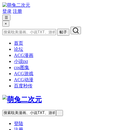
登录
注册
☰
×
帖子
首页
论坛
ACG漫画
小说txt
cos图集
ACG游戏
ACG动漫
百度秒传
登陆
注册