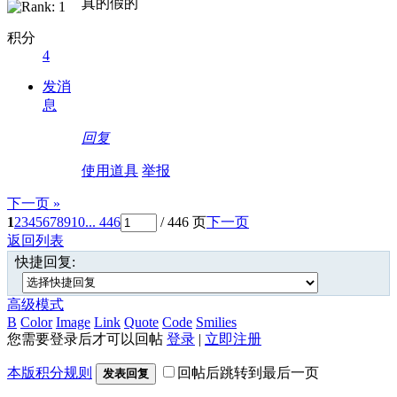
真的假的
积分
4
发消
息
回复
使用道具
举报
下一页 »
1
2
3
4
5
6
7
8
9
10
... 446
/ 446 页
下一页
返回列表
快捷回复:
高级模式
B
Color
Image
Link
Quote
Code
Smilies
您需要登录后才可以回帖
登录
|
立即注册
本版积分规则
回帖后跳转到最后一页
发表回复