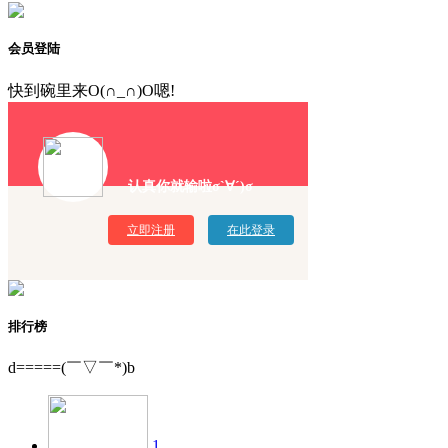
会员登陆
快到碗里来O(∩_∩)O嗯!
认真你就输啦σ`∀´)σ
立即注册
在此登录
排行榜
d=====(￣▽￣*)b
1