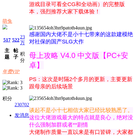
游戏目录可看全CG和全动画）的完整版
本，强烈推荐大家下载体验！
萌兔
感谢国内大佬不是小十七带来的这款建模绝
23
517
522
对社保的国产SLG大作
万
主
帖
积
母上攻略 V4.0 中文版【PC+安
题
子
分
卓】
年费VIP
PS：这次是时隔2个多月的更新，主要更新
跟母亲的后续场景
积分
230702
谈起不是小十七相信大家已经比较熟悉了。
发消息
这位大佬游戏最大的特点就是良心，绝对没
什么强制加群或者**剧情
大佬制作质量一直以来是有口皆碑，大家都