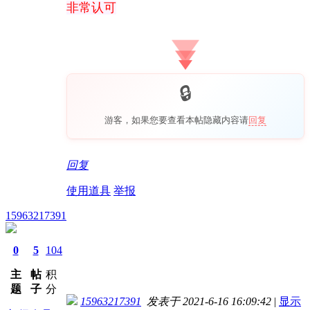
非常认可
游客，如果您要查看本帖隐藏内容请
回复
回复
使用道具
举报
15963217391
0
5
104
主
帖
积
题
子
分
15963217391
发表于 2021-6-16 16:09:42
|
显示