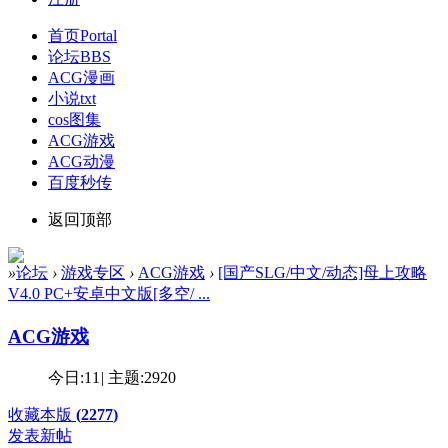
首页
Portal
论坛
BBS
ACG漫画
小说txt
cos图集
ACG游戏
ACG动漫
百度秒传
返回顶部
»
论坛
›
游戏专区
›
ACG游戏
›
[国产SLG/中文/动态]母上攻略
V4.0 PC+安卓中文版[多空/ ...
ACG游戏
今日:
11
|
主题:
2920
收藏本版
(
2277
)
发表新帖