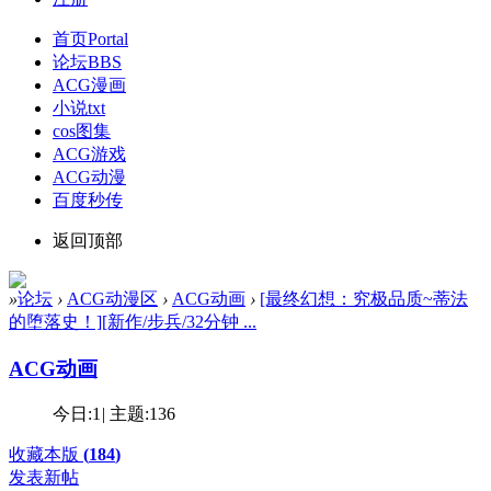
首页
Portal
论坛
BBS
ACG漫画
小说txt
cos图集
ACG游戏
ACG动漫
百度秒传
返回顶部
»
论坛
›
ACG动漫区
›
ACG动画
›
[最终幻想：究极品质~蒂法
的堕落史！][新作/步兵/32分钟 ...
ACG动画
今日:
1
|
主题:
136
收藏本版
(
184
)
发表新帖