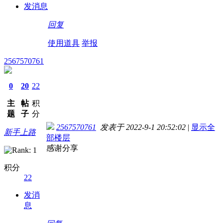
发消息
回复
使用道具
举报
2567570761
0
20
22
主
帖
积
题
子
分
2567570761
发表于 2022-9-1 20:52:02
|
显示全
新手上路
部楼层
感谢分享
积分
22
发消
息