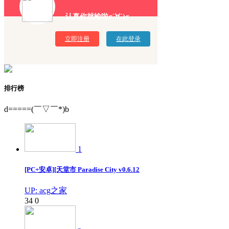
认真你就输啦σ`∀´)σ
立即注册
在此登录
排行榜
d=====(￣▽￣*)b
1
[PC+安卓][天堂市 Paradise City v0.6.12
UP: acg之家
34
0