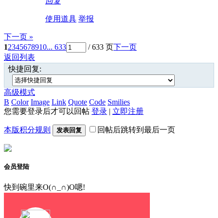
回复
使用道具
举报
下一页 »
1
2
3
4
5
6
7
8
9
10
... 633
/ 633 页
下一页
返回列表
快捷回复:
高级模式
B
Color
Image
Link
Quote
Code
Smilies
您需要登录后才可以回帖
登录
|
立即注册
本版积分规则
回帖后跳转到最后一页
发表回复
会员登陆
快到碗里来O(∩_∩)O嗯!