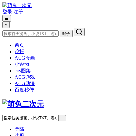
登录
注册
☰
×
帖子
首页
论坛
ACG漫画
小说txt
cos图集
ACG游戏
ACG动漫
百度秒传
登陆
注册