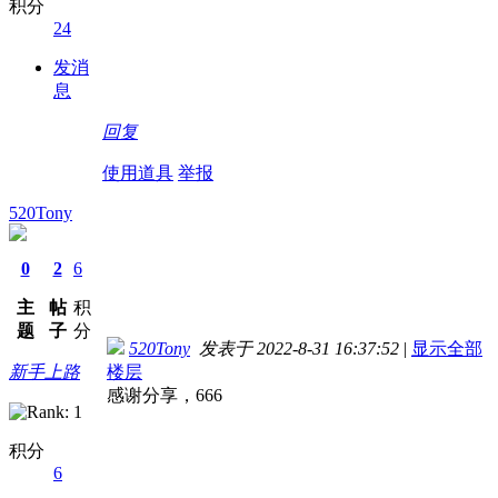
积分
24
发消
息
回复
使用道具
举报
520Tony
0
2
6
主
帖
积
题
子
分
520Tony
发表于 2022-8-31 16:37:52
|
显示全部
新手上路
楼层
感谢分享，666
积分
6