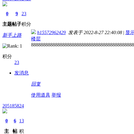
0
9
23
主题
帖子
积分
h15572962429
发表于 2022-8-27 22:40:08
|
显
新手上路
楼层
8888888888888888888888888888888888888888888
积分
23
发消息
回复
使用道具
举报
205185824
0
6
13
主
帖
积