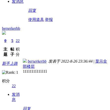
发消息
回复
使用道具
举报
berserkerbb
0
5
22
主
帖
积
题
子
分
berserkerbb
发表于 2022-8-26 23:36:44
|
显示全
新手上路
部楼层
11111111111111
积分
22
发消
息
回复