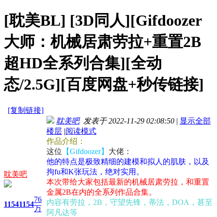
[耽美BL]
[3D同人][Gifdoozer
大师：机械居肃劳拉+重置2B
超HD全系列合集][全动
态/2.5G][百度网盘+秒传链接]
[复制链接]
耽美吧
发表于 2022-11-29 02:08:50
|
显示全部
楼层
|
阅读模式
作品介绍：
这位
【Gifdoozer】
大佬：
他的特点是极致精细的建模和拟人的肌肤，以及
拘fu和K张玩法，绝对实用。
耽美吧
本次带给大家包括最新的机械居肃劳拉，和重置
金属2B在内的全系列作品合集。
76
内容有劳拉，2B，守望先锋，蒂法，DOA，甚至
1154
1154
万
阿凡达等