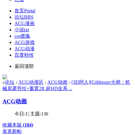
首页
Portal
论坛
BBS
ACG漫画
小说txt
cos图集
ACG游戏
ACG动漫
百度秒传
返回顶部
»
论坛
›
ACG动漫区
›
ACG动画
›
[3D同人][Gifdoozer大师：机
械居肃劳拉+重置2B 超HD全系 ...
ACG动画
今日:
1
|
主题:
136
收藏本版
(
184
)
发表新帖