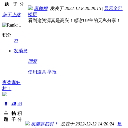
题
子
分
唐舞桐
发表于 2022-12-8 20:29:15
|
显示全部
楼层
新手上路
看到这资源真是高兴！感谢UP主的无私分享！
积分
23
发消息
回复
使用道具
举报
夜袭寡妇
村！
0
20
84
主
帖
积
题
子
分
夜袭寡妇村！
发表于 2022-12-12 14:20:24
|
显