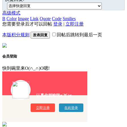
高级模式
B
Color
Image
Link
Quote
Code
Smilies
您需要登录后才可以回帖
登录
|
立即注册
本版积分规则
回帖后跳转到最后一页
发表回复
会员登陆
快到碗里来O(∩_∩)O嗯!
认真你就输啦σ`∀´)σ
立即注册
在此登录