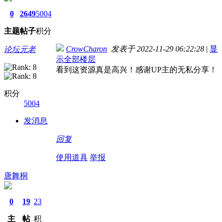
0
2649
5004
主题
帖子
积分
CrowCharon
发表于 2022-11-29 06:22:28
|
显
论坛元老
示全部楼层
看到这资源真是高兴！感谢UP主的无私分享！
积分
5004
发消息
回复
使用道具
举报
唐舞桐
0
19
23
主
帖
积