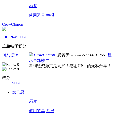
回复
使用道具
举报
CrowCharon
0
2649
5004
主题
帖子
积分
CrowCharon
发表于 2022-12-17 00:15:55
|
显
论坛元老
示全部楼层
看到这资源真是高兴！感谢UP主的无私分享！
积分
5004
发消息
回复
使用道具
举报