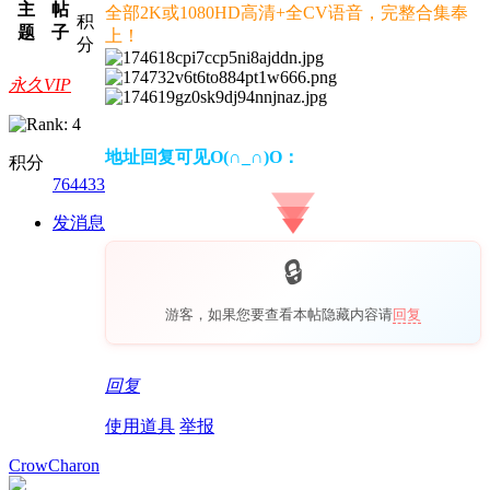
主
帖
全部2K或1080HD高清+全CV语音，完整合集奉
积
题
子
上！
分
永久VIP
地址回复可见O(∩_∩)O：
积分
764433
发消息
游客，如果您要查看本帖隐藏内容请
回复
回复
使用道具
举报
CrowCharon