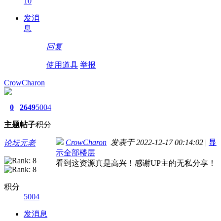
10
发消
息
回复
使用道具
举报
CrowCharon
0
2649
5004
主题
帖子
积分
CrowCharon
发表于 2022-12-17 00:14:02
|
显
论坛元老
示全部楼层
看到这资源真是高兴！感谢UP主的无私分享！
积分
5004
发消息