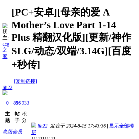
[PC+安卓][母亲的爱 A
Mother’s Love Part 1-14
楼
Plus 精翻汉化版][更新/神作
主:
acg
SLG/动态/双端/3.14G][百度
之
家
+秒传]
[复制链接]
lih22
0
856
933
主
帖
积
题
子
分
lih22
发表于 2024-8-15 17:43:36
|
显示全部楼
高级会员
层
11111111111