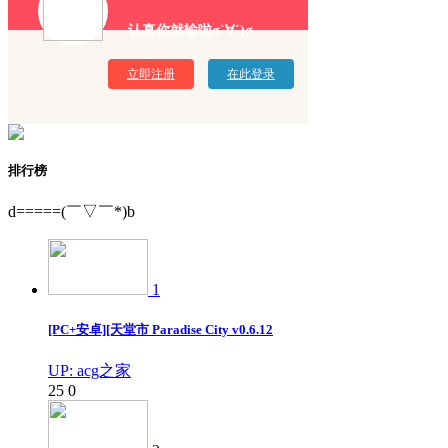
认真你就输啦σ`∀´)σ
立即注册
在此登录
排行榜
d=====(￣▽￣*)b
1
[PC+安卓][天堂市 Paradise City v0.6.12
UP: acg之家
25
0