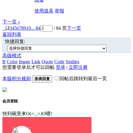
使用道具
举报
下一页 »
1
2
3
4
5
6
7
8
9
10
... 84
/ 84 页
下一页
返回列表
快捷回复:
高级模式
B
Color
Image
Link
Quote
Code
Smilies
您需要登录后才可以回帖
登录
|
立即注册
本版积分规则
回帖后跳转到最后一页
发表回复
会员登陆
快到碗里来O(∩_∩)O嗯!