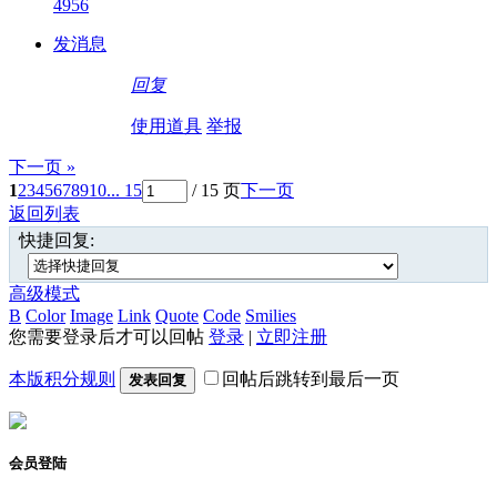
4956
发消息
回复
使用道具
举报
下一页 »
1
2
3
4
5
6
7
8
9
10
... 15
/ 15 页
下一页
返回列表
快捷回复:
高级模式
B
Color
Image
Link
Quote
Code
Smilies
您需要登录后才可以回帖
登录
|
立即注册
本版积分规则
回帖后跳转到最后一页
发表回复
会员登陆