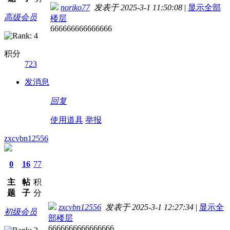
noriko77
发表于 2025-3-1 11:50:08
|
显示全部
高级会员
楼层
666666666666666
积分
723
发消息
回复
使用道具
举报
zxcvbn12556
0
16
77
主
帖
积
题
子
分
zxcvbn12556
发表于 2025-3-1 12:27:34
|
显示全
初级会员
部楼层
6666666666666666