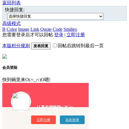
返回列表
快捷回复:
高级模式
B
Color
Image
Link
Quote
Code
Smilies
您需要登录后才可以回帖
登录
|
立即注册
本版积分规则
回帖后跳转到最后一页
发表回复
会员登陆
快到碗里来O(∩_∩)O嗯!
认真你就输啦σ`∀´)σ
立即注册
在此登录