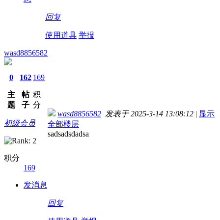
回复
使用道具
举报
wasd8856582
0
162
169
主
帖
积
题
子
分
wasd8856582
发表于 2025-3-14 13:08:12
|
显示
初级会员
全部楼层
sadsadsdadsa
积分
169
发消息
回复