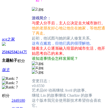
游戏简介：
与爱人分手后，主人公决定去大城市旅行。
他的老朋友好心地让他住在她家，等他想通
了再走。
起初，他试图与她的家人修复关系。
acg之家
这有点尴尬，但他们真的很理解他。
随着主人公逐渐融入喧嚣的城市生活，他开
2516
2534
244万
始思考自己的未来。
谁知道事情会怎样发展呢？
主题
帖子
积分
版主
变更日志：
v0.6550
艺术品60 动画继续 Avril 的故事。
继续 Lin 的故事继续 Charlize 的故事
积分
2449180
这个版本我完全使用新技术希望你会喜欢
它。