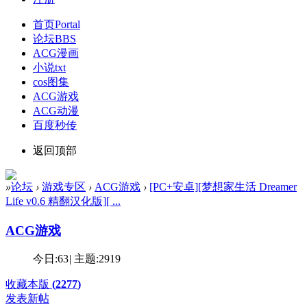
首页
Portal
论坛
BBS
ACG漫画
小说txt
cos图集
ACG游戏
ACG动漫
百度秒传
返回顶部
»
论坛
›
游戏专区
›
ACG游戏
›
[PC+安卓][梦想家生活 Dreamer
Life v0.6 精翻汉化版][ ...
ACG游戏
今日:
63
|
主题:
2919
收藏本版
(
2277
)
发表新帖