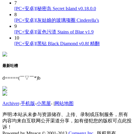
7
[PC+安卓][秘密岛 Secret Island v0.18.0.0
8
[PC+安卓][灰姑娘的玻璃项圈 Cinderella’s
9
[PC+安卓][蓝色污渍 Stains of Blue v1.9
10
[PC+安卓][黑钻 Black Diamond v0.8f 精翻
最新吐槽
d=====(￣▽￣*)b
Archiver
-
手机版
-
小黑屋
-
|
网站地图
声明:本站从未参与资源储存、上传、录制或压制服务，所有
内容均来自互联网公开渠道分享，如有侵犯您的版权可点此投
诉！
Powered by Mtuacg © 2001-2013
Comsenz Inc.
版权所有