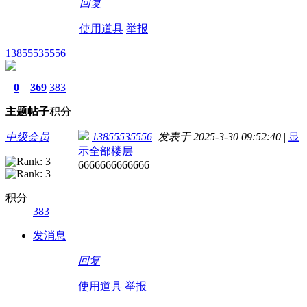
回复
使用道具
举报
13855535556
0
369
383
主题
帖子
积分
中级会员
13855535556
发表于 2025-3-30 09:52:40
|
显
示全部楼层
6666666666666
积分
383
发消息
回复
使用道具
举报