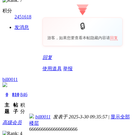
积分
2451618
发消息
游客，如果您要查看本帖隐藏内容请
回复
回复
使用道具
举报
bill0011
0
810
846
主
帖
积
题
子
分
bill0011
发表于 2025-3-30 09:35:57
|
显示全部
高级会员
楼层
66666666666666666666