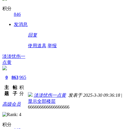
积分
846
发消息
回复
使用道具
举报
淡淡忧伤一
点黄
0
863
965
主
帖
积
题
子
分
淡淡忧伤一点黄
发表于 2025-3-30 09:36:18
|
显示全部楼层
高级会员
666666666666666666
积分