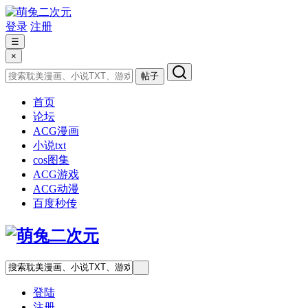
登录
注册
☰
×
帖子
首页
论坛
ACG漫画
小说txt
cos图集
ACG游戏
ACG动漫
百度秒传
登陆
注册