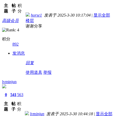
主
帖
积
题
子
分
horse1
发表于 2025-3-30 10:17:04
|
显示全部
高级会员
楼层
谢谢分享
积分
892
发消息
回复
使用道具
举报
lvminjun
0
541
563
主
帖
积
题
子
分
lvminjun
发表于 2025-3-30 10:44:18
|
显示全部