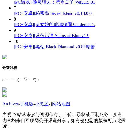
[PC游戏][除灵猎人：第零羔羊 Ver2.15.01
7
[PC+安卓][秘密岛 Secret Island v0.18.0.0
8
[PC+安卓][灰姑娘的玻璃项圈 Cinderella’s
9
[PC+安卓][蓝色污渍 Stains of Blue v1.9
10
[PC+安卓][黑钻 Black Diamond v0.8f 精翻
最新吐槽
d=====(￣▽￣*)b
Archiver
-
手机版
-
小黑屋
-
|
网站地图
声明:本站从未参与资源储存、上传、录制或压制服务，所有
内容均来自互联网公开渠道分享，如有侵犯您的版权可点此投
诉！