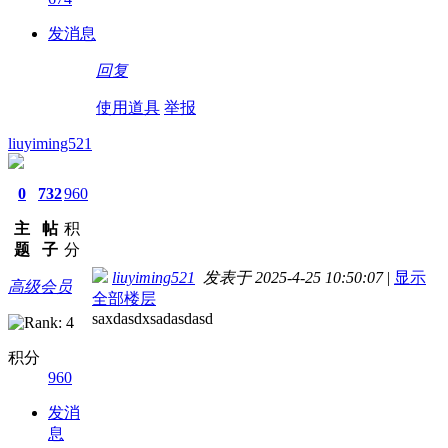
发消息
回复
使用道具
举报
liuyiming521
0
732
960
主
帖
积
题
子
分
liuyiming521
发表于 2025-4-25 10:50:07
|
显示
高级会员
全部楼层
saxdasdxsadasdasd
积分
960
发消
息