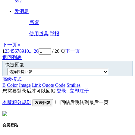
592
发消息
回复
使用道具
举报
下一页 »
1
2
3
4
5
6
7
8
9
10
... 26
/ 26 页
下一页
返回列表
快捷回复:
高级模式
B
Color
Image
Link
Quote
Code
Smilies
您需要登录后才可以回帖
登录
|
立即注册
本版积分规则
回帖后跳转到最后一页
发表回复
会员登陆