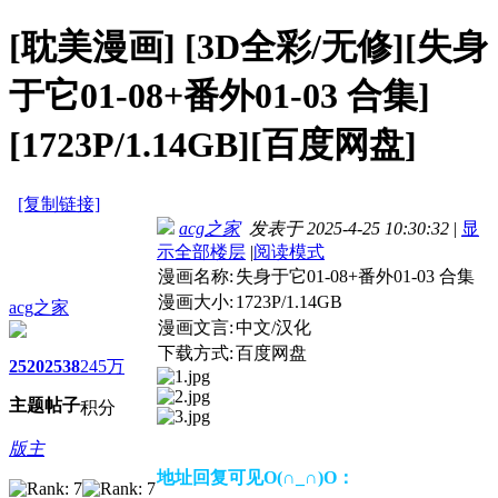
[耽美漫画]
[3D全彩/无修][失身
于它01-08+番外01-03 合集]
[1723P/1.14GB][百度网盘]
[复制链接]
acg之家
发表于 2025-4-25 10:30:32
|
显
示全部楼层
|
阅读模式
漫画名称:
失身于它01-08+番外01-03 合集
漫画大小:
1723P/1.14GB
acg之家
漫画文言:
中文/汉化
下载方式:
百度网盘
2520
2538
245万
主题
帖子
积分
版主
地址回复可见O(∩_∩)O：