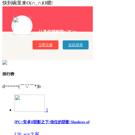
快到碗里来O(∩_∩)O嗯!
认真你就输啦σ`∀´)σ
立即注册
在此登录
排行榜
d=====(￣▽￣*)b
1
[PC+安卓][阴影之下/信任的阴影 Shadows of
UP: acg之家