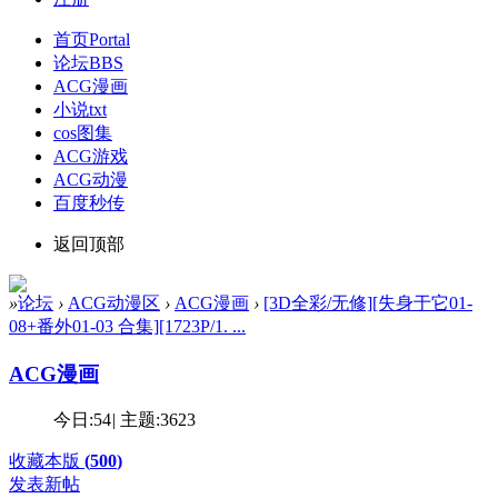
首页
Portal
论坛
BBS
ACG漫画
小说txt
cos图集
ACG游戏
ACG动漫
百度秒传
返回顶部
»
论坛
›
ACG动漫区
›
ACG漫画
›
[3D全彩/无修][失身于它01-
08+番外01-03 合集][1723P/1. ...
ACG漫画
今日:
54
|
主题:
3623
收藏本版
(
500
)
发表新帖