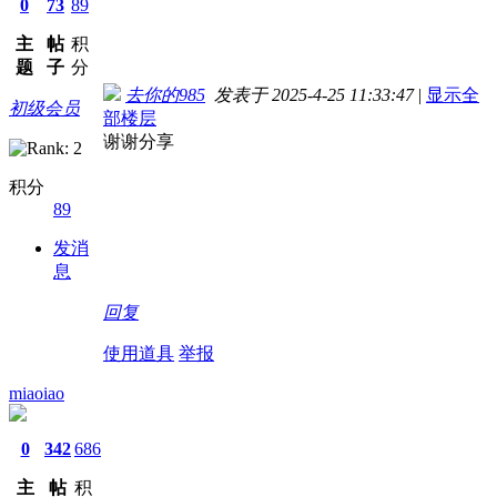
0
73
89
主
帖
积
题
子
分
去你的985
发表于 2025-4-25 11:33:47
|
显示全
初级会员
部楼层
谢谢分享
积分
89
发消
息
回复
使用道具
举报
miaoiao
0
342
686
主
帖
积