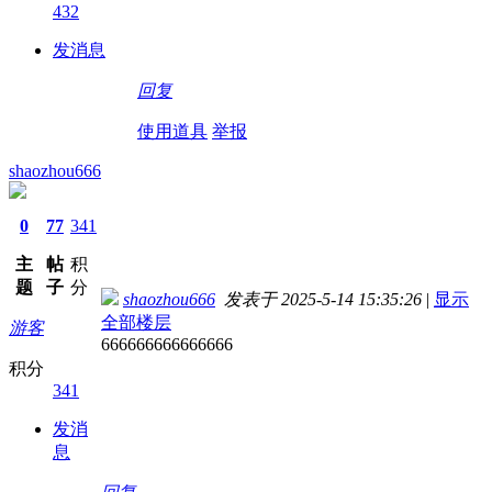
432
发消息
回复
使用道具
举报
shaozhou666
0
77
341
主
帖
积
题
子
分
shaozhou666
发表于 2025-5-14 15:35:26
|
显示
全部楼层
游客
666666666666666
积分
341
发消
息