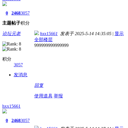
0
2468
3057
主题
帖子
积分
论坛元老
hxx15661
发表于 2025-5-14 14:35:05
|
显示
全部楼层
999999999999999
积分
3057
发消息
回复
使用道具
举报
hxx15661
0
2468
3057