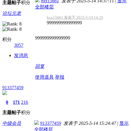
hxx15661
发表于 2025-5-14 14:37:11
|
显示
主题
帖子
积分
全部楼层
论坛元老
hxx15661 发表于 2025-5-14 14:35
999999999999999
999999999999999
积分
3057
发消息
回复
使用道具
举报
913377459
0
171
216
主题
帖子
积分
中级会员
913377459
发表于 2025-5-14 15:24:47
|
显示
全部楼层