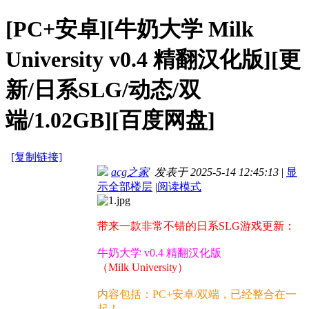
[PC+安卓][牛奶大学 Milk
University v0.4 精翻汉化版][更
新/日系SLG/动态/双
端/1.02GB][百度网盘]
[复制链接]
acg之家
发表于 2025-5-14 12:45:13
|
显
示全部楼层
|
阅读模式
带来一款非常不错的日系SLG游戏更新：
牛奶大学 v0.4 精翻汉化版
（Milk University）
内容包括：PC+安卓/双端，已经整合在一
起！