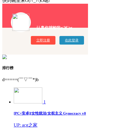
快到碗里来O(∩_∩)O嗯!
认真你就输啦σ`∀´)σ
立即注册
在此登录
排行榜
d=====(￣▽￣*)b
1
[PC+安卓][女性统治/女权主义 Gynocracy v0
UP: acg之家