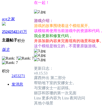
在一起！
acg之家
游戏介绍：
游戏的故事围绕着这个模组展开。
该模组将使用当前游戏中的资源和代码，
2524
2542
245万
我会更新和修复代码，
主题
帖子
积分
并添加新内容来完善现有的场景和故事。
这个模组是独立的，不需要原版游戏。
版主
更新日志：
积分
v0.15.53
2453271
露西外出 第二部分
帮助地下室的安娜女士。
发消息
与安娜女士一起训练。
丽莎和苏珊的第一次见面
Liza 更多内容为 Liza 夜间访问
其他小场景