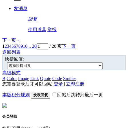
发消息
回复
使用道具
举报
下一页 »
1
2
3
4
5
6
7
8
9
10
... 20
/ 20 页
下一页
返回列表
快捷回复:
高级模式
B
Color
Image
Link
Quote
Code
Smilies
您需要登录后才可以回帖
登录
|
立即注册
本版积分规则
回帖后跳转到最后一页
发表回复
会员登陆