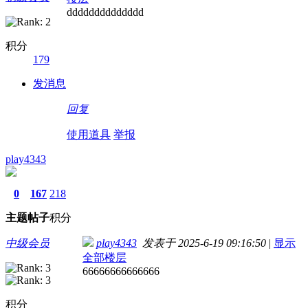
dddddddddddddd
积分
179
发消息
回复
使用道具
举报
play4343
0
167
218
主题
帖子
积分
中级会员
play4343
发表于 2025-6-19 09:16:50
|
显示
全部楼层
66666666666666
积分