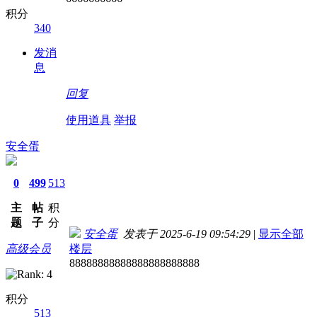
积分
340
发消
息
回复
使用道具
举报
安全蛋
0
499
513
主
帖
积
题
子
分
安全蛋
发表于 2025-6-19 09:54:29
|
显示全部
高级会员
楼层
88888888888888888888888
积分
513