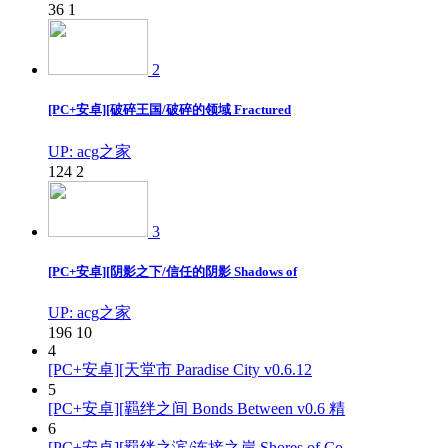
36
1
2
[PC+安卓][破碎王国/破碎的领域 Fractured
UP: acg之家
124
2
3
[PC+安卓][阴影之下/信任的阴影 Shadows of
UP: acg之家
196
10
4
[PC+安卓][天堂市 Paradise City v0.6.12
5
[PC+安卓][羁绊之间 Bonds Between v0.6 精
6
[PC+安卓][羁绊之滨/连接之岸 Shores of Co