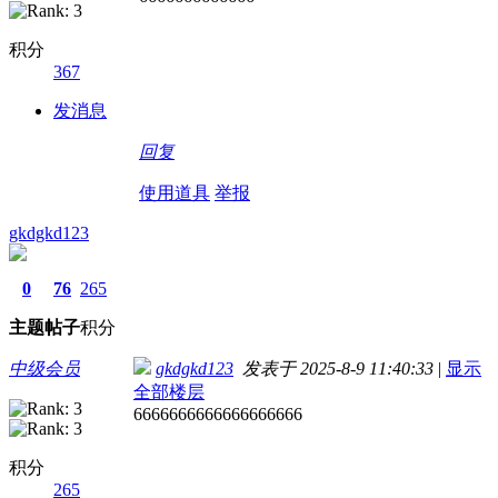
积分
367
发消息
回复
使用道具
举报
gkdgkd123
0
76
265
主题
帖子
积分
中级会员
gkdgkd123
发表于 2025-8-9 11:40:33
|
显示
全部楼层
6666666666666666666
积分
265