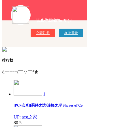
认真你就输啦σ`∀´)σ
立即注册
在此登录
排行榜
d=====(￣▽￣*)b
1
[PC+安卓][羁绊之滨/连接之岸 Shores of Co
UP: acg之家
80
5