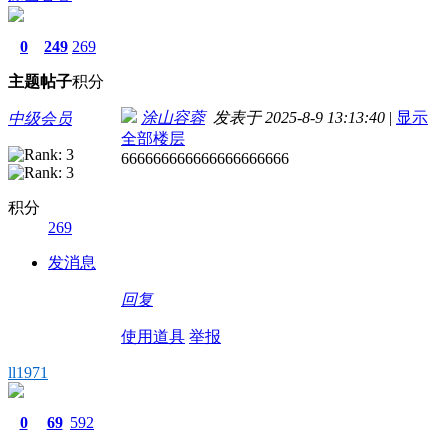
0
249
269
主题
帖子
积分
涂山容蓉
发表于 2025-8-9 13:13:40
|
显示
中级会员
全部楼层
666666666666666666666
积分
269
发消息
回复
使用道具
举报
ll1971
0
69
592