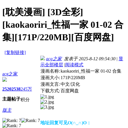
[耽美漫画]
[3D全彩]
[kaokaoriri_性福一家 01-02 合
集][171P/220MB][百度网盘]
[复制链接]
acg之家
发表于 2025-8-12 09:54:30
|
显
示全部楼层
|
阅读模式
漫画名称:
kaokaoriri_性福一家 01-02 合集
acg之家
漫画大小:
171P/220MB
漫画文言:
中文/汉化
2520
2538
245万
下载方式:
百度网盘
主题
帖子
积分
版主
地址回复可见O(∩_∩)O：