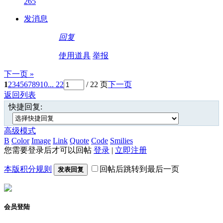
265
发消息
回复
使用道具
举报
下一页 »
1
2
3
4
5
6
7
8
9
10
... 22
/ 22 页
下一页
返回列表
快捷回复:
高级模式
B
Color
Image
Link
Quote
Code
Smilies
您需要登录后才可以回帖
登录
|
立即注册
本版积分规则
回帖后跳转到最后一页
发表回复
会员登陆