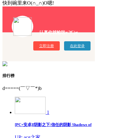
快到碗里来O(∩_∩)O嗯!
认真你就输啦σ`∀´)σ
立即注册
在此登录
排行榜
d=====(￣▽￣*)b
1
[PC+安卓][阴影之下/信任的阴影 Shadows of
UP: acg之家