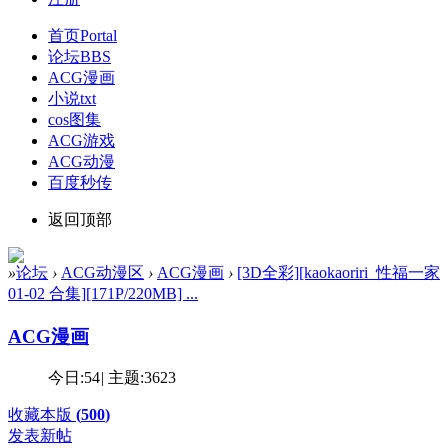
首页
Portal
论坛
BBS
ACG漫画
小说txt
cos图集
ACG游戏
ACG动漫
百度秒传
返回顶部
»
论坛
›
ACG动漫区
›
ACG漫画
›
[3D全彩][kaokaoriri_性福一家
01-02 合集][171P/220MB] ...
ACG漫画
今日:
54
|
主题:
3623
收藏本版
(
500
)
发表新帖