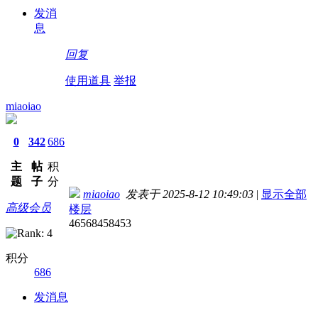
发消
息
回复
使用道具
举报
miaoiao
0
342
686
主
帖
积
题
子
分
miaoiao
发表于 2025-8-12 10:49:03
|
显示全部
高级会员
楼层
46568458453
积分
686
发消息