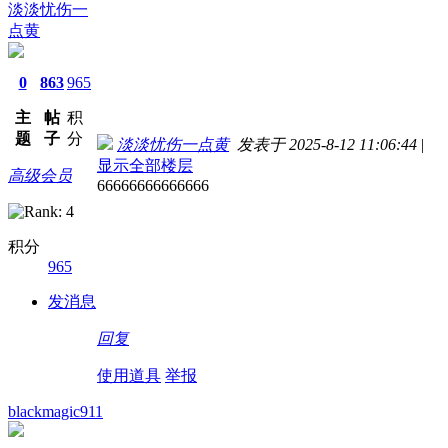
淡淡忧伤一
点黄
0
863
965
主
帖
积
题
子
分
淡淡忧伤一点黄
发表于 2025-8-12 11:06:44
|
显示全部楼层
高级会员
66666666666666
积分
965
发消息
回复
使用道具
举报
blackmagic911