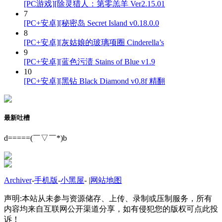
[PC游戏][除灵猎人：第零羔羊 Ver2.15.01
7
[PC+安卓][秘密岛 Secret Island v0.18.0.0
8
[PC+安卓][灰姑娘的玻璃项圈 Cinderella’s
9
[PC+安卓][蓝色污渍 Stains of Blue v1.9
10
[PC+安卓][黑钻 Black Diamond v0.8f 精翻
最新吐槽
d=====(￣▽￣*)b
Archiver
-
手机版
-
小黑屋
-
|
网站地图
声明:本站从未参与资源储存、上传、录制或压制服务，所有
内容均来自互联网公开渠道分享，如有侵犯您的版权可点此投
诉！