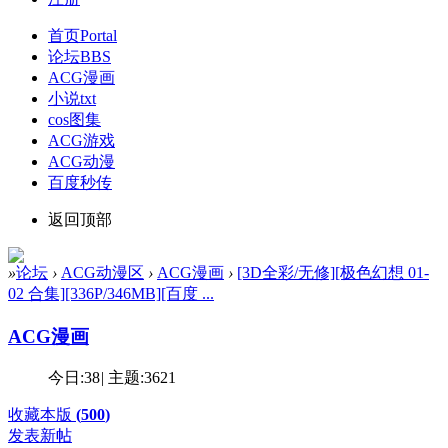
首页
Portal
论坛
BBS
ACG漫画
小说txt
cos图集
ACG游戏
ACG动漫
百度秒传
返回顶部
»
论坛
›
ACG动漫区
›
ACG漫画
›
[3D全彩/无修][极色幻想 01-
02 合集][336P/346MB][百度 ...
ACG漫画
今日:
38
|
主题:
3621
收藏本版
(
500
)
发表新帖