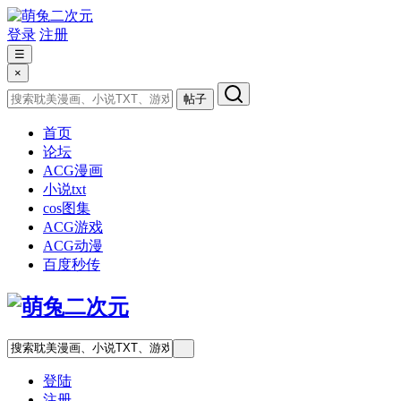
登录
注册
☰
×
帖子
首页
论坛
ACG漫画
小说txt
cos图集
ACG游戏
ACG动漫
百度秒传
登陆
注册