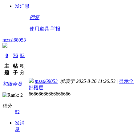
发消息
回复
使用道具
举报
mzzsl68053
0
76
82
主
帖
积
题
子
分
mzzsl68053
发表于 2025-8-26 11:26:53
|
显示全
初级会员
部楼层
66666666666666666
积分
82
发消
息