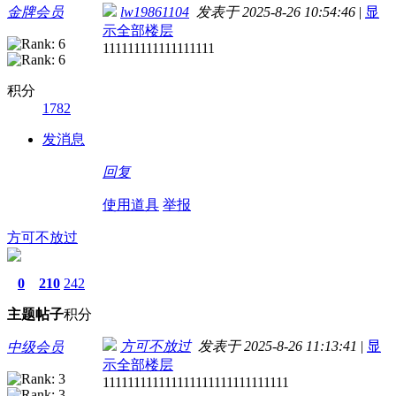
金牌会员
lw19861104
发表于 2025-8-26 10:54:46
|
显
示全部楼层
111111111111111111
积分
1782
发消息
回复
使用道具
举报
方可不放过
0
210
242
主题
帖子
积分
方可不放过
发表于 2025-8-26 11:13:41
|
显
中级会员
示全部楼层
111111111111111111111111111111