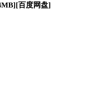
24MB][百度网盘]