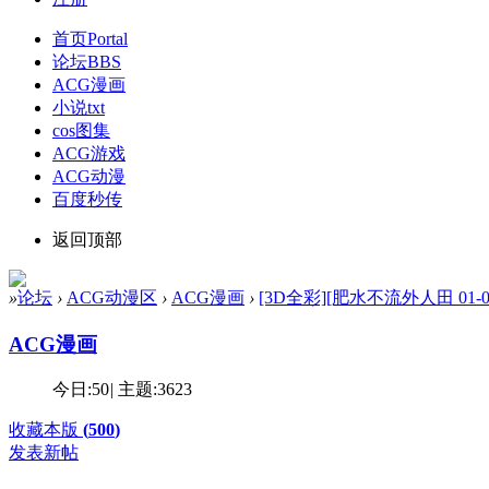
首页
Portal
论坛
BBS
ACG漫画
小说txt
cos图集
ACG游戏
ACG动漫
百度秒传
返回顶部
»
论坛
›
ACG动漫区
›
ACG漫画
›
[3D全彩][肥水不流外人田 01-03 合
ACG漫画
今日:
50
|
主题:
3623
收藏本版
(
500
)
发表新帖