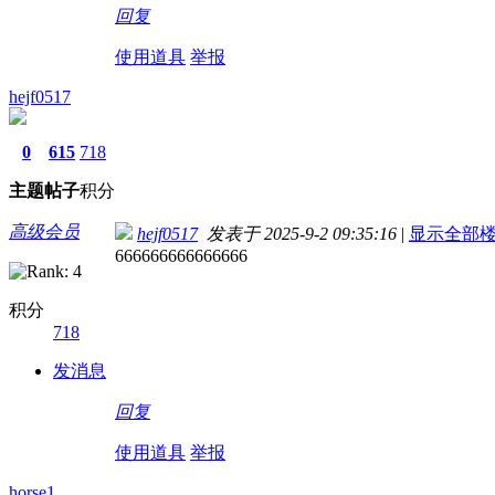
回复
使用道具
举报
hejf0517
0
615
718
主题
帖子
积分
高级会员
hejf0517
发表于 2025-9-2 09:35:16
|
显示全部
666666666666666
积分
718
发消息
回复
使用道具
举报
horse1