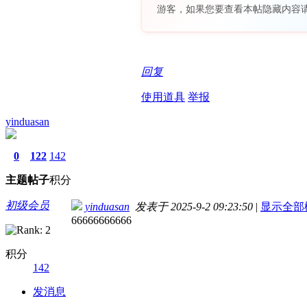
游客，如果您要查看本帖隐藏内容
回复
使用道具
举报
yinduasan
0
122
142
主题
帖子
积分
初级会员
yinduasan
发表于 2025-9-2 09:23:50
|
显示全部
66666666666
积分
142
发消息