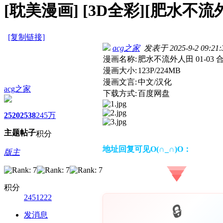
[耽美漫画]
[3D全彩][肥水不流外人
[复制链接]
acg之家
发表于 2025-9-2 09:21:
漫画名称:
肥水不流外人田 01-03 
漫画大小:
123P/224MB
漫画文言:
中文/汉化
acg之家
下载方式:
百度网盘
2520
2538
245万
主题
帖子
积分
地址回复可见O(∩_∩)O：
版主
积分
2451222
发消息