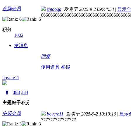
金牌会员
zhtooqa
发表于 2025-9-2 09:44:54
|
显示
66666666666666666666666666666666666666
积分
1002
发消息
回复
使用道具
举报
bovere11
0
383
384
主题
帖子
积分
中级会员
bovere11
发表于 2025-9-2 10:19:10
|
显示
777777777777777