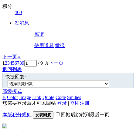
积分
460
发消息
回复
使用道具
举报
下一页 »
1
2
3
4
5
6
7
8
9
/ 9 页
下一页
返回列表
快捷回复:
高级模式
B
Color
Image
Link
Quote
Code
Smilies
您需要登录后才可以回帖
登录
|
立即注册
本版积分规则
回帖后跳转到最后一页
发表回复