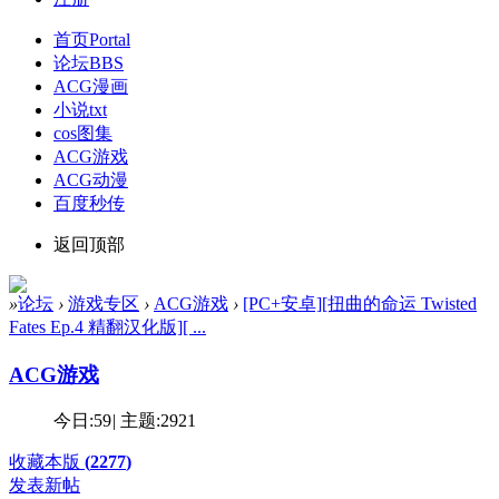
首页
Portal
论坛
BBS
ACG漫画
小说txt
cos图集
ACG游戏
ACG动漫
百度秒传
返回顶部
»
论坛
›
游戏专区
›
ACG游戏
›
[PC+安卓][扭曲的命运 Twisted
Fates Ep.4 精翻汉化版][ ...
ACG游戏
今日:
59
|
主题:
2921
收藏本版
(
2277
)
发表新帖