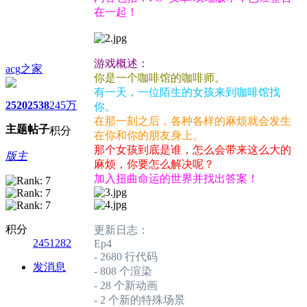
在一起！
游戏概述：
acg之家
你是一个咖啡馆的咖啡师。
有一天，一位陌生的女孩来到咖啡馆找
2520
2538
245万
你。
在那一刻之后，各种各样的麻烦就会发生
主题
帖子
积分
在你和你的朋友身上。
那个女孩到底是谁，怎么会带来这么大的
版主
麻烦，你要怎么解决呢？
加入扭曲命运的世界并找出答案！
积分
更新日志：
2451282
Ep4
- 2680 行代码
发消息
- 808 个渲染
- 28 个新动画
- 2 个新的特殊场景