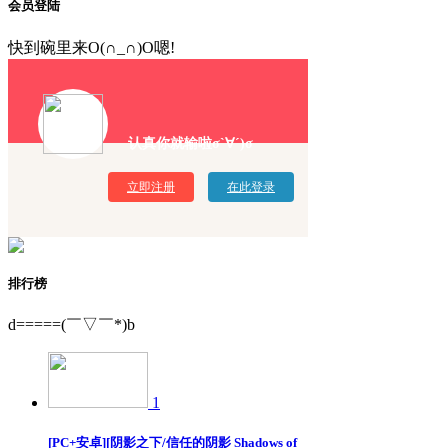
会员登陆
快到碗里来O(∩_∩)O嗯!
认真你就输啦σ`∀´)σ
立即注册
在此登录
排行榜
d=====(￣▽￣*)b
1
[PC+安卓][阴影之下/信任的阴影 Shadows of