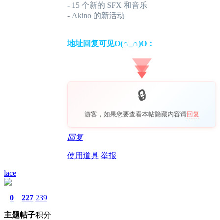
- 15 个新的 SFX 和音乐
- Akino 的新活动
地址回复可见O(∩_∩)O：
游客，如果您要查看本帖隐藏内容请
回复
回复
使用道具
举报
lace
0
227
239
主题
帖子
积分