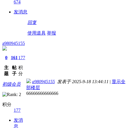
674
发消息
回复
使用道具
举报
a980945155
0
161
177
主
帖
积
题
子
分
a980945155
发表于 2025-9-18 13:44:11
|
显示全
初级会员
部楼层
66666666666666
积分
177
发消
息