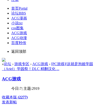
首页
Portal
论坛
BBS
ACG漫画
小说txt
cos图集
ACG游戏
ACG动漫
百度秒传
返回顶部
»
论坛
›
游戏专区
›
ACG游戏
›
[PC游戏][这就是泡姬学园
（Ariel）学园祭！DLC 精翻汉化 ...
ACG游戏
今日:
7
|
主题:
2919
收藏本版
(
2277
)
发表新帖