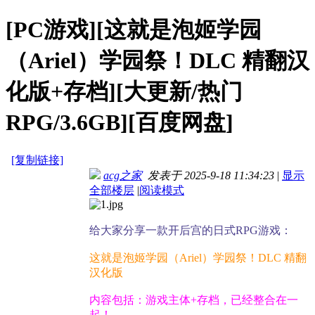
[PC游戏][这就是泡姬学园
（Ariel）学园祭！DLC 精翻汉
化版+存档][大更新/热门
RPG/3.6GB][百度网盘]
[复制链接]
acg之家
发表于 2025-9-18 11:34:23
|
显示
全部楼层
|
阅读模式
给大家分享一款开后宫的日式RPG游戏：
这就是泡姬学园（Ariel）学园祭！DLC 精翻
汉化版
内容包括：游戏主体+存档，已经整合在一
起！