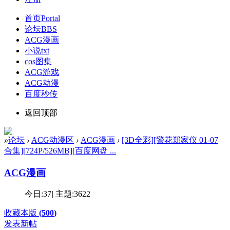
首页
Portal
论坛
BBS
ACG漫画
小说txt
cos图集
ACG游戏
ACG动漫
百度秒传
返回顶部
»
论坛
›
ACG动漫区
›
ACG漫画
›
[3D全彩][警花郑家仪 01-07
合集][724P/526MB][百度网盘 ...
ACG漫画
今日:
37
|
主题:
3622
收藏本版
(
500
)
发表新帖