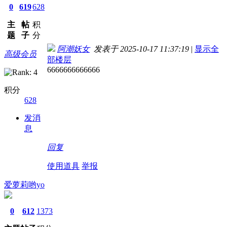
0
619
628
主
帖
积
题
子
分
阿潮妖女
发表于 2025-10-17 11:37:19
|
显示全
高级会员
部楼层
6666666666666
积分
628
发消
息
回复
使用道具
举报
爱萝莉哟yo
0
612
1373