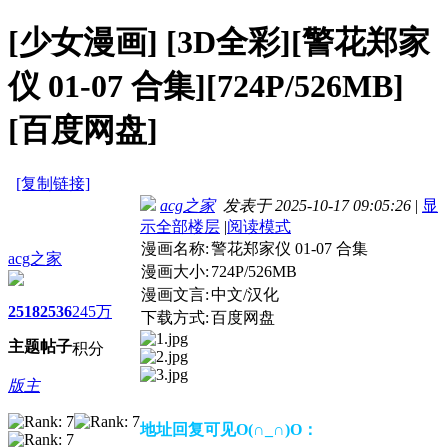
[少女漫画]
[3D全彩][警花郑家
仪 01-07 合集][724P/526MB]
[百度网盘]
[复制链接]
acg之家
发表于 2025-10-17 09:05:26
|
显
示全部楼层
|
阅读模式
漫画名称:
警花郑家仪 01-07 合集
acg之家
漫画大小:
724P/526MB
漫画文言:
中文/汉化
2518
2536
245万
下载方式:
百度网盘
主题
帖子
积分
版主
地址回复可见O(∩_∩)O：