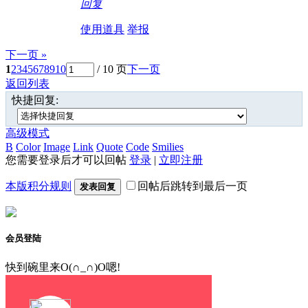
回复
使用道具
举报
下一页 »
1
2
3
4
5
6
7
8
9
10
/ 10 页
下一页
返回列表
快捷回复:
高级模式
B
Color
Image
Link
Quote
Code
Smilies
您需要登录后才可以回帖
登录
|
立即注册
本版积分规则
回帖后跳转到最后一页
发表回复
会员登陆
快到碗里来O(∩_∩)O嗯!