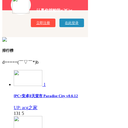
认真你就输啦σ`∀´)σ
立即注册
在此登录
排行榜
d=====(￣▽￣*)b
1
[PC+安卓][天堂市 Paradise City v0.6.12
UP: acg之家
131
5