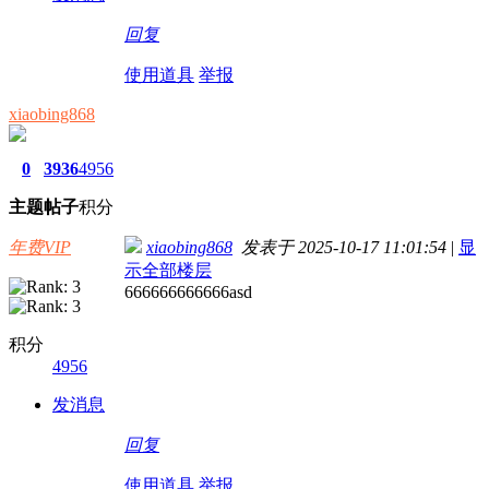
回复
使用道具
举报
xiaobing868
0
3936
4956
主题
帖子
积分
年费VIP
xiaobing868
发表于 2025-10-17 11:01:54
|
显
示全部楼层
666666666666asd
积分
4956
发消息
回复
使用道具
举报