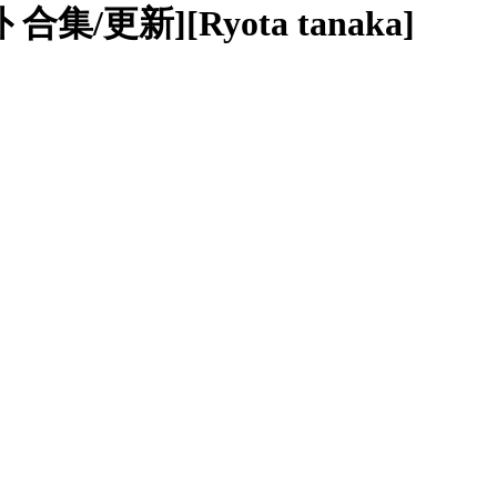
/更新][Ryota tanaka]