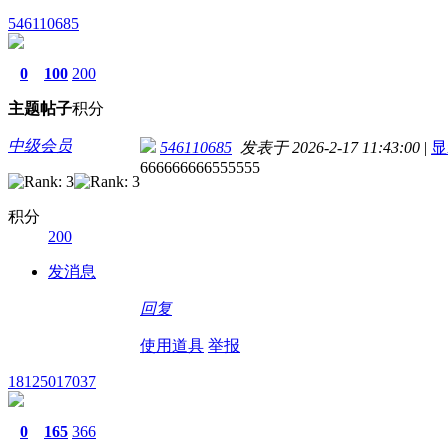
546110685
0
100
200
主题
帖子
积分
中级会员
546110685
发表于 2026-2-17 11:43:00
|
显
666666666555555
积分
200
发消息
回复
使用道具
举报
18125017037
0
165
366