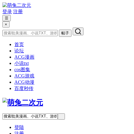
登录
注册
☰
×
帖子
首页
论坛
ACG漫画
小说txt
cos图集
ACG游戏
ACG动漫
百度秒传
登陆
注册