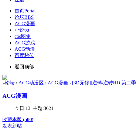
首页
Portal
论坛
BBS
ACG漫画
小说txt
cos图集
ACG游戏
ACG动漫
百度秒传
返回顶部
»
论坛
›
ACG动漫区
›
ACG漫画
›
[3D无修][逆轉/逆转HD 第二季 
ACG漫画
今日:
13
|
主题:
3621
收藏本版
(
500
)
发表新帖