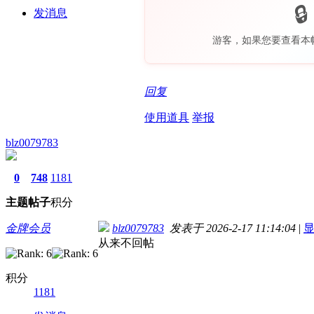
发消息
游客，如果您要查看本
回复
使用道具
举报
blz0079783
0
748
1181
主题
帖子
积分
金牌会员
blz0079783
发表于 2026-2-17 11:14:04
|
从来不回帖
积分
1181