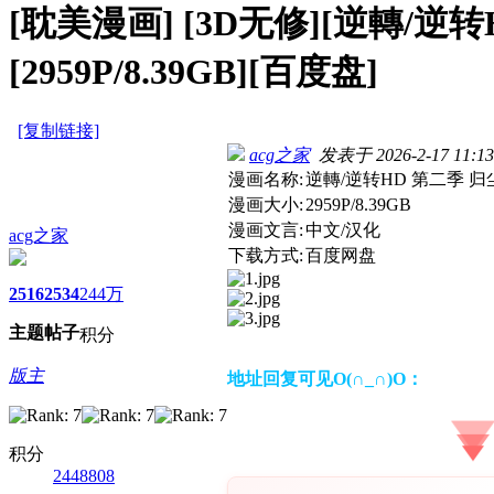
[耽美漫画]
[3D无修][逆轉/逆转H
[2959P/8.39GB][百度盘]
[复制链接]
acg之家
发表于 2026-2-17 11:13
漫画名称:
逆轉/逆转HD 第二季 归尘
漫画大小:
2959P/8.39GB
漫画文言:
中文/汉化
acg之家
下载方式:
百度网盘
2516
2534
244万
主题
帖子
积分
版主
地址回复可见O(∩_∩)O：
积分
2448808