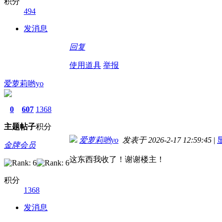
积分
494
发消息
回复
使用道具
举报
爱萝莉哟yo
0
607
1368
主题
帖子
积分
爱萝莉哟yo
发表于 2026-2-17 12:59:45
|
金牌会员
这东西我收了！谢谢楼主！
积分
1368
发消息