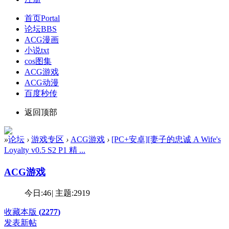
首页
Portal
论坛
BBS
ACG漫画
小说txt
cos图集
ACG游戏
ACG动漫
百度秒传
返回顶部
»
论坛
›
游戏专区
›
ACG游戏
›
[PC+安卓][妻子的忠诚 A Wife's
Loyalty v0.5 S2 P1 精 ...
ACG游戏
今日:
46
|
主题:
2919
收藏本版
(
2277
)
发表新帖