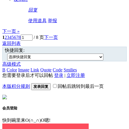
回复
使用道具
举报
下一页 »
1
2
3
4
5
6
7
8
/ 8 页
下一页
返回列表
快捷回复:
高级模式
B
Color
Image
Link
Quote
Code
Smilies
您需要登录后才可以回帖
登录
|
立即注册
本版积分规则
回帖后跳转到最后一页
发表回复
会员登陆
快到碗里来O(∩_∩)O嗯!