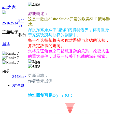
acg之家
游戏概述：
这是一款由d3sire Studio开发的欧美SLG策略游
244
2516
2534
戏。
万
深度探索婚姻中“忠诚”的脆弱边界，你将置身
主题
帖子
积分
于充满诱惑与抉择的剧情中。
每一个选择都将考验你对遇望与道德的认知，
版主
并决定故事的走向。
您将见证角色之间错综复杂的关系、改变人生
的重大事件，以及一段关于忠诚的深刻探索。
积分
更新日志：
2448928
作者暂未提供
发消息
地址回复可见O(∩_∩)O：