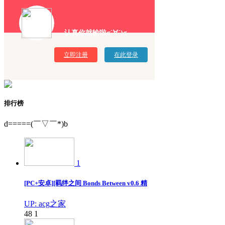
认真你就输啦σ`∀´)σ
立即注册
在此登录
排行榜
d=====(￣▽￣*)b
1
[PC+安卓][羁绊之间 Bonds Between v0.6 精
UP: acg之家
48
1