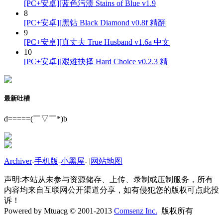
[PC+安卓][蓝色污渍 Stains of Blue v1.9
8
[PC+安卓][黑钻 Black Diamond v0.8f 精翻
9
[PC+安卓][真丈夫 True Husband v1.6a 中文
10
[PC+安卓][艰难抉择 Hard Choice v0.2.3 精
最新吐槽
d=====(￣▽￣*)b
Archiver
-
手机版
-
小黑屋
-
|
网站地图
声明:本站从未参与资源储存、上传、录制或压制服务，所有
内容均来自互联网公开渠道分享，如有侵犯您的版权可点此投
诉！
Powered by Mtuacg © 2001-2013
Comsenz Inc.
版权所有