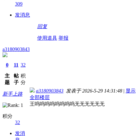
309
发消息
回复
使用道具
举报
a3180903843
0
11
32
主
帖
积
题
子
分
a3180903843
发表于 2026-5-29 14:31:48
|
显示
新手上路
全部楼层
王呜呜呜呜呜呜呜呜无无无无无无
积分
32
发消
息