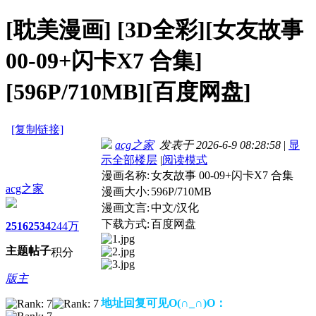
[耽美漫画]
[3D全彩][女友故事
00-09+闪卡X7 合集]
[596P/710MB][百度网盘]
[复制链接]
acg之家
发表于 2026-6-9 08:28:58
|
显
示全部楼层
|
阅读模式
漫画名称:
女友故事 00-09+闪卡X7 合集
acg之家
漫画大小:
596P/710MB
漫画文言:
中文/汉化
下载方式:
百度网盘
2516
2534
244万
主题
帖子
积分
版主
地址回复可见O(∩_∩)O：