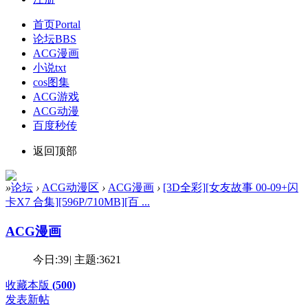
首页
Portal
论坛
BBS
ACG漫画
小说txt
cos图集
ACG游戏
ACG动漫
百度秒传
返回顶部
»
论坛
›
ACG动漫区
›
ACG漫画
›
[3D全彩][女友故事 00-09+闪
卡X7 合集][596P/710MB][百 ...
ACG漫画
今日:
39
|
主题:
3621
收藏本版
(
500
)
发表新帖