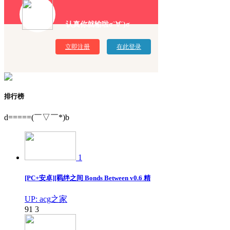
认真你就输啦σ`∀´)σ
立即注册
在此登录
排行榜
d=====(￣▽￣*)b
1
[PC+安卓][羁绊之间 Bonds Between v0.6 精
UP: acg之家
91
3