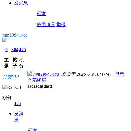
发消息
回复
使用道具
举报
mm199414aa
0
364
475
主
帖
积
题
子
分
mm199414aa
发表于 2026-6-9 10:47:47
|
显示
月费VIP
全部楼层
asdasdasdasd
积分
475
发消
息
回复