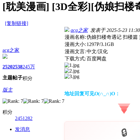
[耽美漫画]
[3D全彩][伪娘扫楼奇遇
[复制链接]
acg之家
发表于 2025-5-23 11:30
漫画名称:
伪娘扫楼奇遇记 扫楼篇 第
漫画大小:
1297P/3.1GB
acg之家
漫画文言:
中文/汉化
下载方式:
百度网盘
2520
2538
245万
主题
帖子
积分
版主
地址回复可见O(∩_∩)O：
积分
2451282
发消息