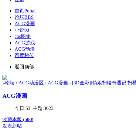
首页
Portal
论坛
BBS
ACG漫画
小说txt
cos图集
ACG游戏
ACG动漫
百度秒传
返回顶部
»
论坛
›
ACG动漫区
›
ACG漫画
›
[3D全彩][伪娘扫楼奇遇记 扫楼篇 
ACG漫画
今日:
53
|
主题:
3623
收藏本版
(
500
)
发表新帖