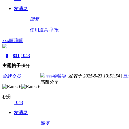
发消息
回复
使用道具
举报
xxx嘻嘻嘻
0
831
1043
主题
帖子
积分
xxx嘻嘻嘻
发表于 2025-5-23 13:51:54
|
显
金牌会员
感谢分享
积分
1043
发消息
回复