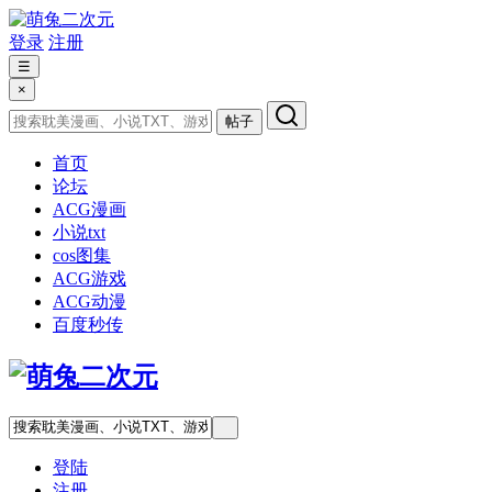
登录
注册
☰
×
帖子
首页
论坛
ACG漫画
小说txt
cos图集
ACG游戏
ACG动漫
百度秒传
登陆
注册