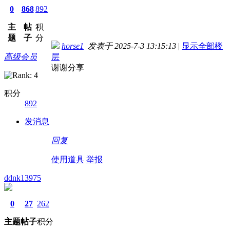
0
868
892
主
帖
积
题
子
分
horse1
发表于 2025-7-3 13:15:13
|
显示全部楼
高级会员
层
谢谢分享
积分
892
发消息
回复
使用道具
举报
ddnk13975
0
27
262
主题
帖子
积分