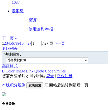
1037
发消息
回复
使用道具
举报
下一页 »
1
2
3
4
5
6
7
8
9
10
... 27
/ 27 页
下一页
返回列表
快捷回复:
高级模式
B
Color
Image
Link
Quote
Code
Smilies
您需要登录后才可以回帖
登录
|
立即注册
本版积分规则
回帖后跳转到最后一页
发表回复
会员登陆