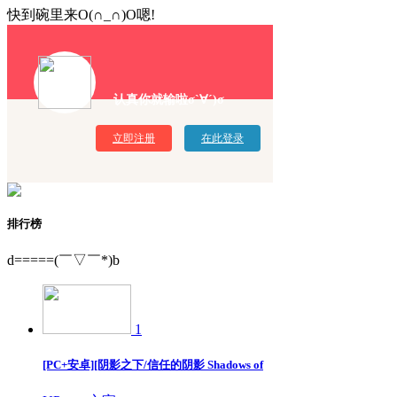
快到碗里来O(∩_∩)O嗯!
认真你就输啦σ`∀´)σ
立即注册
在此登录
排行榜
d=====(￣▽￣*)b
1
[PC+安卓][阴影之下/信任的阴影 Shadows of