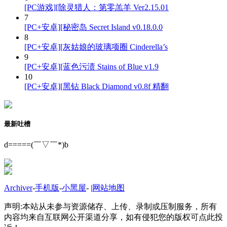
[PC游戏][除灵猎人：第零羔羊 Ver2.15.01
7
[PC+安卓][秘密岛 Secret Island v0.18.0.0
8
[PC+安卓][灰姑娘的玻璃项圈 Cinderella’s
9
[PC+安卓][蓝色污渍 Stains of Blue v1.9
10
[PC+安卓][黑钻 Black Diamond v0.8f 精翻
最新吐槽
d=====(￣▽￣*)b
Archiver
-
手机版
-
小黑屋
-
|
网站地图
声明:本站从未参与资源储存、上传、录制或压制服务，所有
内容均来自互联网公开渠道分享，如有侵犯您的版权可点此投