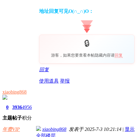
地址回复可见O(∩_∩)O：
游客，如果您要查看本帖隐藏内容请
回复
回复
使用道具
举报
xiaobing868
0
3936
4956
主题
帖子
积分
年费VIP
xiaobing868
发表于 2025-7-3 10:21:14
|
显示
全部楼层