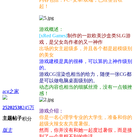
起！
游戏概述：
[xRed Games]
制作的一款欧美沙盒类SLG游
戏，是父女岛作者的又一神作
出场的女主超级多，并且各个都是超模级别
的美女
游戏建模是真的很棒，可以算的上神作级别
的。
游戏CG渲染也相当的给力，随便一张CG都
是可以做电脑桌面级别的。
动态内容也相当的细腻丝滑，没有一点顿挫
acg之家
感！
2520
2538
245万
游戏介绍：
你是一名心理学专业的大学生，准备和你的
主题
帖子
积分
超级火辣女友共度暑假。
版主
然而，你并没有和她一起度过暑假，而是接
到了一个意想不到的电话……