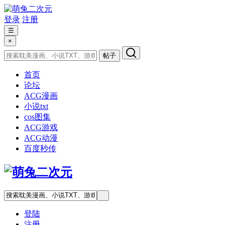
登录
注册
☰
×
帖子
首页
论坛
ACG漫画
小说txt
cos图集
ACG游戏
ACG动漫
百度秒传
登陆
注册