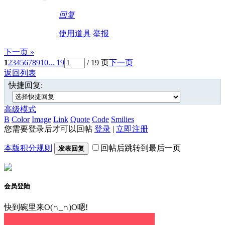
回复
使用道具
举报
下一页 »
1
2
3
4
5
6
7
8
9
10
... 19
/ 19 页
下一页
返回列表
快捷回复:
高级模式
B
Color
Image
Link
Quote
Code
Smilies
您需要登录后才可以回帖
登录
|
立即注册
本版积分规则
回帖后跳转到最后一页
发表回复
会员登陆
快到碗里来O(∩_∩)O嗯!