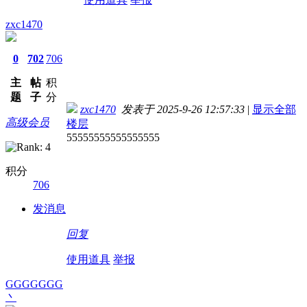
zxc1470
0
702
706
主
帖
积
题
子
分
zxc1470
发表于 2025-9-26 12:57:33
|
显示全部
高级会员
楼层
55555555555555555
积分
706
发消息
回复
使用道具
举报
GGGGGGG
丶