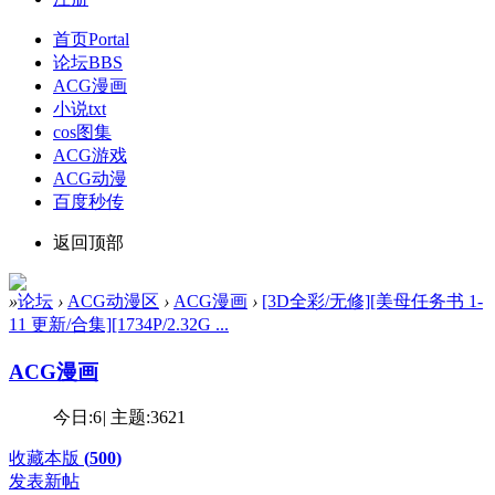
首页
Portal
论坛
BBS
ACG漫画
小说txt
cos图集
ACG游戏
ACG动漫
百度秒传
返回顶部
»
论坛
›
ACG动漫区
›
ACG漫画
›
[3D全彩/无修][美母任务书 1-
11 更新/合集][1734P/2.32G ...
ACG漫画
今日:
6
|
主题:
3621
收藏本版
(
500
)
发表新帖