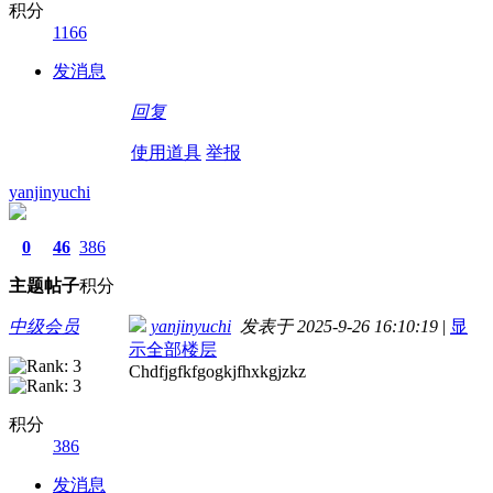
积分
1166
发消息
回复
使用道具
举报
yanjinyuchi
0
46
386
主题
帖子
积分
中级会员
yanjinyuchi
发表于 2025-9-26 16:10:19
|
显
示全部楼层
Chdfjgfkfgogkjfhxkgjzkz
积分
386
发消息