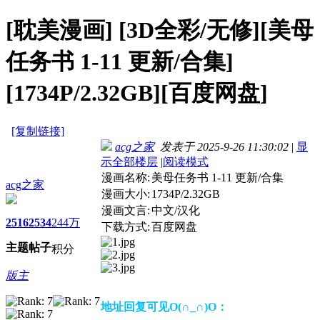
[耽美漫画]
[3D全彩/无修][美母
任务书 1-11 更新/合集]
[1734P/2.32GB][百度网盘]
[复制链接]
acg之家
发表于 2025-9-26 11:30:02
|
显
示全部楼层
|
阅读模式
漫画名称:
美母任务书 1-11 更新/合集
acg之家
漫画大小:
1734P/2.32GB
漫画文言:
中文/汉化
2516
2534
244万
下载方式:
百度网盘
主题
帖子
积分
版主
地址回复可见O(∩_∩)O：