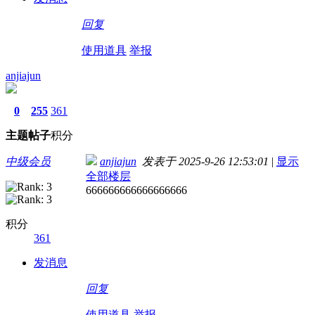
回复
使用道具
举报
anjiajun
0
255
361
主题
帖子
积分
中级会员
anjiajun
发表于 2025-9-26 12:53:01
|
显示
全部楼层
666666666666666666
积分
361
发消息
回复
使用道具
举报