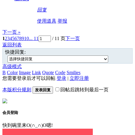
回复
使用道具
举报
下一页 »
1
2
3
4
5
6
7
8
9
10
... 11
/ 11 页
下一页
返回列表
快捷回复:
高级模式
B
Color
Image
Link
Quote
Code
Smilies
您需要登录后才可以回帖
登录
|
立即注册
本版积分规则
回帖后跳转到最后一页
发表回复
会员登陆
快到碗里来O(∩_∩)O嗯!