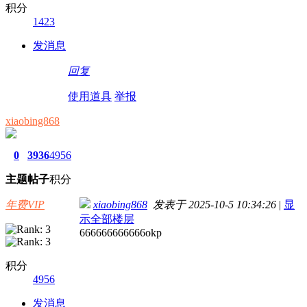
积分
1423
发消息
回复
使用道具
举报
xiaobing868
0
3936
4956
主题
帖子
积分
年费VIP
xiaobing868
发表于 2025-10-5 10:34:26
|
显
示全部楼层
666666666666okp
积分
4956
发消息