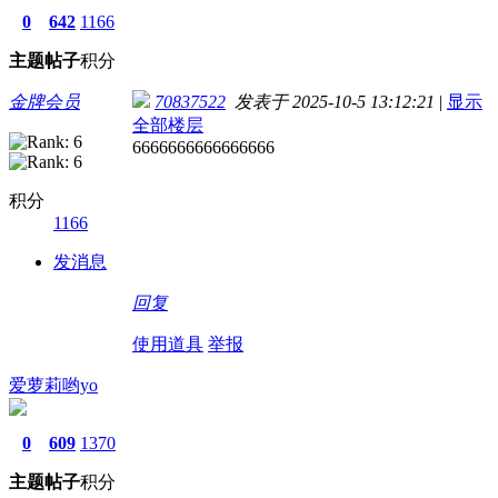
0
642
1166
主题
帖子
积分
金牌会员
70837522
发表于 2025-10-5 13:12:21
|
显示
全部楼层
6666666666666666
积分
1166
发消息
回复
使用道具
举报
爱萝莉哟yo
0
609
1370
主题
帖子
积分