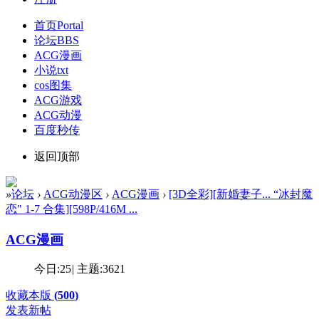
首页
Portal
论坛
BBS
ACG漫画
小说txt
cos图集
ACG游戏
ACG动漫
百度秒传
返回顶部
»
论坛
›
ACG动漫区
›
ACG漫画
›
[3D全彩][新婚妻子... “冰封魔
恋" 1-7 合集][598P/416M ...
ACG漫画
今日:
25
|
主题:
3621
收藏本版
(
500
)
发表新帖