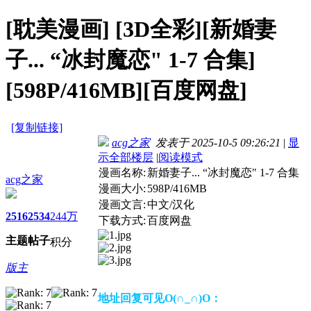
[耽美漫画]
[3D全彩][新婚妻
子... “冰封魔恋" 1-7 合集]
[598P/416MB][百度网盘]
[复制链接]
acg之家
发表于 2025-10-5 09:26:21
|
显
示全部楼层
|
阅读模式
漫画名称:
新婚妻子... “冰封魔恋" 1-7 合集
acg之家
漫画大小:
598P/416MB
漫画文言:
中文/汉化
2516
2534
244万
下载方式:
百度网盘
主题
帖子
积分
版主
地址回复可见O(∩_∩)O：