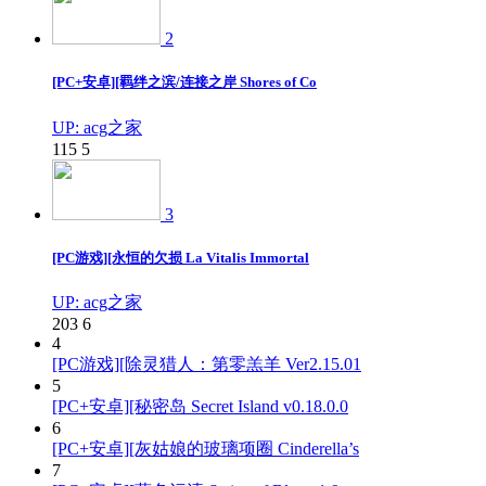
2
[PC+安卓][羁绊之滨/连接之岸 Shores of Co
UP: acg之家
115
5
3
[PC游戏][永恒的欠损 La Vitalis Immortal
UP: acg之家
203
6
4
[PC游戏][除灵猎人：第零羔羊 Ver2.15.01
5
[PC+安卓][秘密岛 Secret Island v0.18.0.0
6
[PC+安卓][灰姑娘的玻璃项圈 Cinderella’s
7