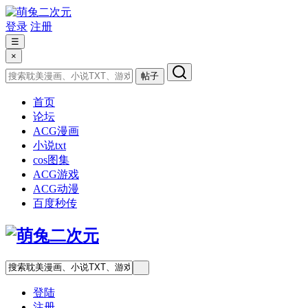
登录
注册
☰
×
帖子
首页
论坛
ACG漫画
小说txt
cos图集
ACG游戏
ACG动漫
百度秒传
登陆
注册