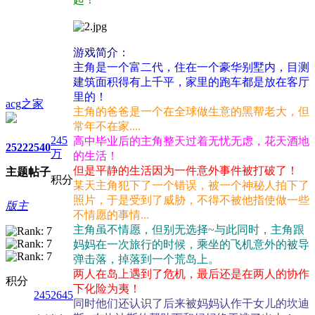
游戏简介：
主角是一个富二代，住在一个豪华别墅内，目测
建筑面积得有上千平，家里的跑车都是放在客厅
里的！
acg之家
主角的爸爸是一个在全球做生意的黑帮老大，但
常年不在家....
245
高中毕业后的主角整天过着无忧无虑，花天酒地
2522
2540
万
的生活！
但是平静的生活因为一件意外事件被打破了！
主题
帖子
积分
某天主角犯下了一个错误，被一个神秘人拍下了
照片，于是受到了威胁，不得不被他指使做一些
版主
不情愿的事情...
主角虽不情愿，但别无选择~与此同时，主角跟
妈妈在一次旅行的时候，乘坐的飞机意外的被导
弹击落，掉落到一个荒岛上。
两人在岛上遇到了危机，最后还是在两人的协作
积分
下化险为夷！
2452645
同时他们还认识了后来被妈妈认作干女儿的坎迪