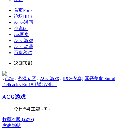
首页
Portal
论坛
BBS
ACG漫画
小说txt
cos图集
ACG游戏
ACG动漫
百度秒传
返回顶部
»
论坛
›
游戏专区
›
ACG游戏
›
[PC+安卓][罪恶美食 Sinful
Delicacies Ep.18 精翻汉化 ...
ACG游戏
今日:
54
|
主题:
2922
收藏本版
(
2277
)
发表新帖