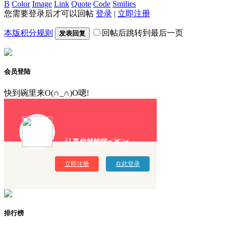
B
Color
Image
Link
Quote
Code
Smilies
您需要登录后才可以回帖
登录
|
立即注册
本版积分规则
回帖后跳转到最后一页
发表回复
会员登陆
快到碗里来O(∩_∩)O嗯!
认真你就输啦σ`∀´)σ
立即注册
在此登录
排行榜