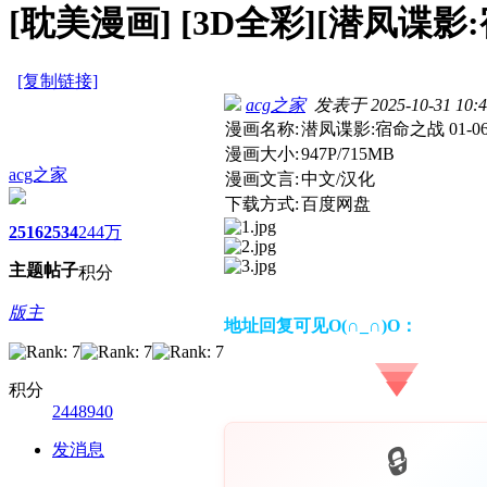
[耽美漫画]
[3D全彩][潜凤谍影:宿
[复制链接]
acg之家
发表于 2025-10-31 10:4
漫画名称:
潜凤谍影:宿命之战 01-0
漫画大小:
947P/715MB
acg之家
漫画文言:
中文/汉化
下载方式:
百度网盘
2516
2534
244万
主题
帖子
积分
版主
地址回复可见O(∩_∩)O：
积分
2448940
发消息