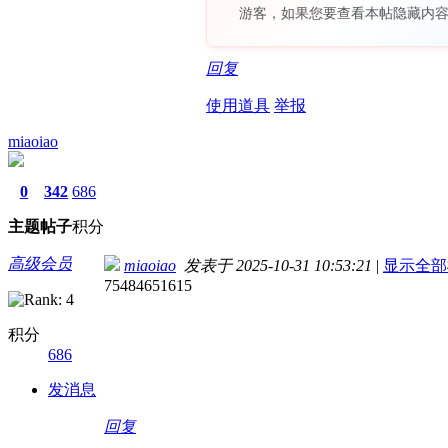
游客，如果您要查看本帖隐藏内
回复
使用道具
举报
miaoiao
0
342
686
主题
帖子
积分
高级会员
miaoiao
发表于 2025-10-31 10:53:21
|
显示全部
75484651615
积分
686
发消息
回复