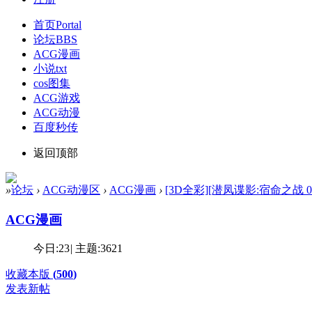
首页
Portal
论坛
BBS
ACG漫画
小说txt
cos图集
ACG游戏
ACG动漫
百度秒传
返回顶部
»
论坛
›
ACG动漫区
›
ACG漫画
›
[3D全彩][潜凤谍影:宿命之战 01-06
ACG漫画
今日:
23
|
主题:
3621
收藏本版
(
500
)
发表新帖