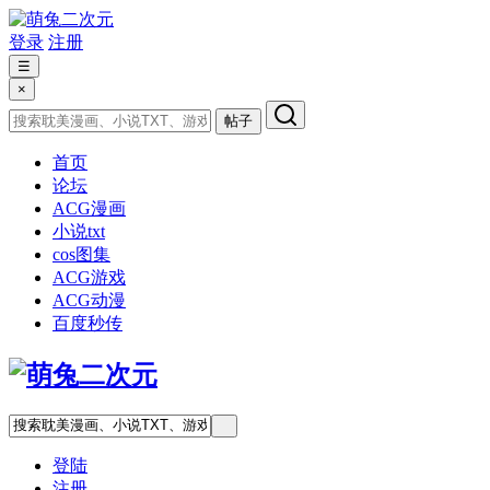
登录
注册
☰
×
帖子
首页
论坛
ACG漫画
小说txt
cos图集
ACG游戏
ACG动漫
百度秒传
登陆
注册