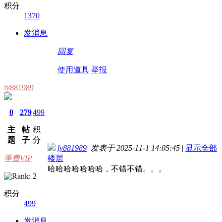
积分
1370
发消息
回复
使用道具
举报
ly881989
0
279
499
主
帖
积
题
子
分
ly881989
发表于 2025-11-1 14:05:45
|
显示全部
季费VIP
楼层
哈哈哈哈哈哈哈，不错不错。。。
积分
499
发消息