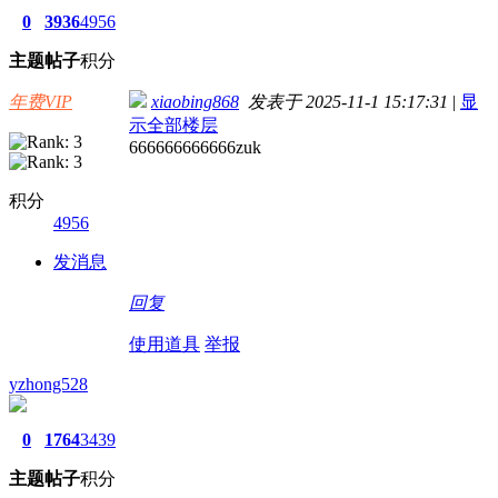
0
3936
4956
主题
帖子
积分
年费VIP
xiaobing868
发表于 2025-11-1 15:17:31
|
显
示全部楼层
666666666666zuk
积分
4956
发消息
回复
使用道具
举报
yzhong528
0
1764
3439
主题
帖子
积分