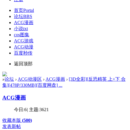
首页
Portal
论坛
BBS
ACG漫画
小说txt
cos图集
ACG游戏
ACG动漫
百度秒传
返回顶部
»
论坛
›
ACG动漫区
›
ACG漫画
›
[3D全彩][反恐精英 上+下 合
集][478P/330MB][百度网盘] ...
ACG漫画
今日:
6
|
主题:
3621
收藏本版
(
500
)
发表新帖