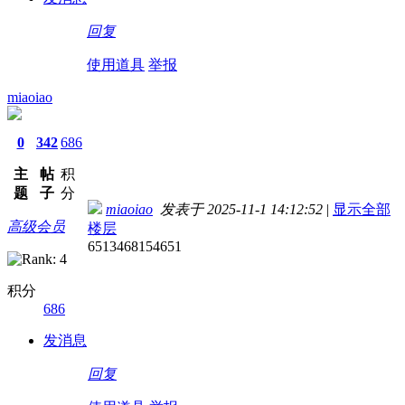
回复
使用道具
举报
miaoiao
0
342
686
主
帖
积
题
子
分
miaoiao
发表于 2025-11-1 14:12:52
|
显示全部
高级会员
楼层
6513468154651
积分
686
发消息
回复