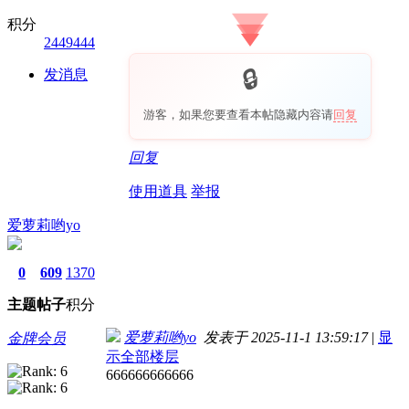
积分
2449444
发消息
游客，如果您要查看本帖隐藏内容请
回复
回复
使用道具
举报
爱萝莉哟yo
0
609
1370
主题
帖子
积分
爱萝莉哟yo
发表于 2025-11-1 13:59:17
|
显
金牌会员
示全部楼层
666666666666